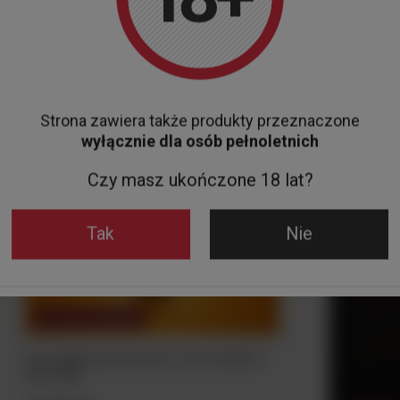
Zobacz też
Strona zawiera także produkty przeznaczone
wyłącznie dla osób pełnoletnich
Czy masz ukończone 18 lat?
Tak
Nie
NASZ BESTSELLER
Mini AMERICAN WHISKEY JACK DANIEL'S
40% 50ML