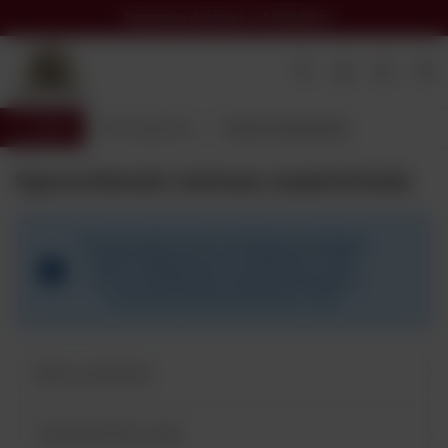
Darmowa dostawa
od 299,00 zł
Wróć
Strona główna
Status zamówienia
Sprawdzenie statusu zamówienia
Aby sprawdzić status zamówienia, podaj jego
numer (znajdziesz go w wiadomość e-mail,
którą otrzymałeś po złożeniu zamówienia)
oraz numer telefonu lub adres e-mail.
Numer zamówienia:
Twój telefon lub e-mail: