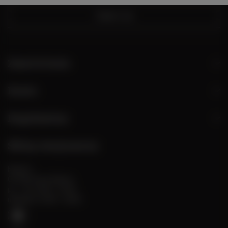
Zapisz się
Zamówienia
Konto
Regulaminy
Sklep stacjonarny
Rynek 2
05-082 Stare Babice
pn. - sb: 10:00 - 19:00
niedziele: 10:00 - 18:00