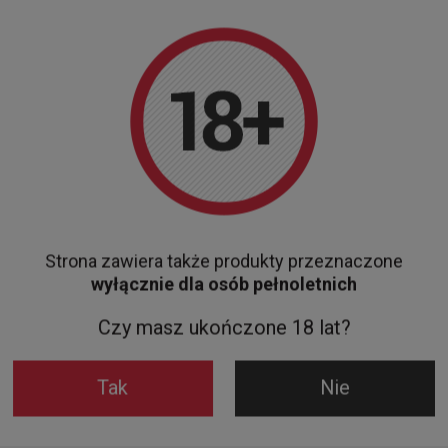
Zobacz więcej
Ceny w sklepie stacjonarnym mogą różnić się od cen internetowych
Bądź na bieżąco!
Zapisz się na nasz newsletter i bądź pierwszym, który dowie
Strona zawiera także produkty przeznaczone
się o wyjątkowych promocjach, nowościach i ekskluzywnych
wyłącznie dla osób pełnoletnich
ofertach dostępnych tylko dla subskrybentów!
Czy masz ukończone 18 lat?
Podaj swój adres e-mail
Tak
Nie
Wyrażam zgodę na przetwarzanie moich danych osobowych (adres e-
mail) na potrzeby wysyłki newslettera z informacją handlową
(marketing). Więcej w
polityce prywatności.