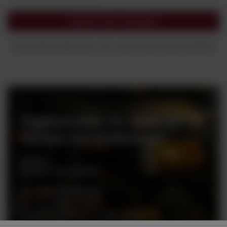
Sprawdź status zamówienia
Mam zarejestrowane konto i chcę przejść do listy swoich zamówień
Zapraszamy do naszego
sklepu stacjonarnego
Rynek 2
05-082 Stare Babice
tel. +48 728 808 026
pn - sb: 10.00 - 19.00
niedziele handlowe: 10:00 - 18.00