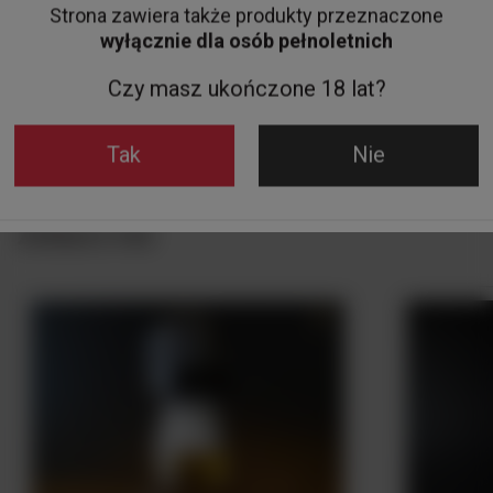
Strona zawiera także produkty przeznaczone
Mini WHISKY JAMESON 40% 50ML
wyłącznie dla osób pełnoletnich
25,00 zł
Czy masz ukończone 18 lat?
Do koszyka
Tak
Nie
Zobacz też