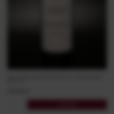
Wino Chateau Desmirail 2019 Grand Cru Classés Margaux
AOC 0,75 L
229,00 zł
Do koszyka