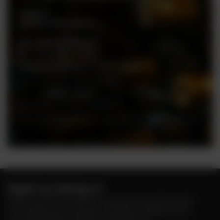
Rynek 2
05-082 Stare Babice
tel. +48 728 808 026
pn - sb: 10.00 - 19.00
niedziele handlowe: 10:00 - 18.00
Zobacz więcej
Ceny w sklepie stacjonarnym mogą różnić się od cen internetowych
Bądź na bieżąco!
Zapisz się na nasz newsletter i bądź pierwszym, który dowie
się o wyjątkowych promocjach, nowościach i ekskluzywnych