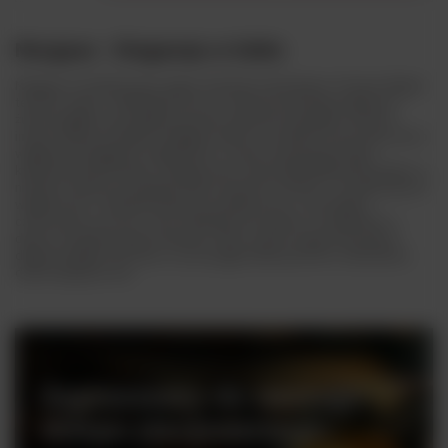
Margaux - Elegancja w Szkle
Margaux to ekskluzywny region winiarski w Bordeaux, Francja. Region
ten jest znany z unikalnego terroir, w którym dominuje piaskowo-
żwirowa gleba, sprzyjająca uprawie Cabernet Sauvignon, Merlot i
innych odmian winogron. Margaux słynie z produkcji czerwonych win o
wyjątkowej elegancji i delikatności, często opisywanych jako
kwintesencja Bordeaux. Margaux jest częścią klasyfikacji Bordeaux, a
niektóre winnice posiadają status Grand Cru Classé, co podkreśla ich
wyjątkowość. Charakteryzują się subtelnością, z aromatami
czerwonych owoców, róży i subtelnych przypraw. Są delikatne, z
dobrze zintegrowanymi taninami. Wina często mają potencjał do
długotrwałego starzenia, co przyciąga kolekcjonerów i miłośników
dojrzewających win.
Zapraszamy do naszego
sklepu stacjonarnego