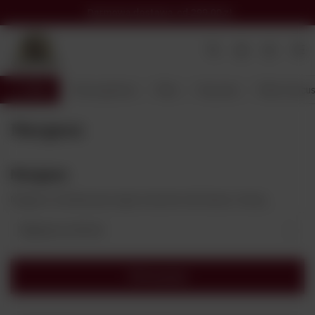
Darmowa dostawa
od 299,00 zł
Wróć
Strona główna
Wina
Kraj wina
Wina francus
Margaux
Margaux
Margaux to ekskluzywny region winiarski w Bordeaux, Francja.
Najlepsza trafność
Filtrowanie