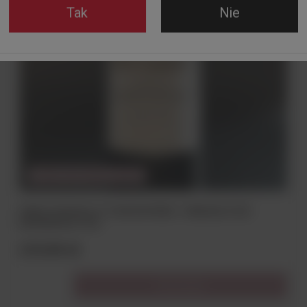
Tak
Nie
CHWILOWO NIEDOSTĘPNY
WINO CHATEAU LA TOUR DE MONS - MARGAUX CRU
BOURGEOIS 0.75L
219,00 zł
Do koszyka