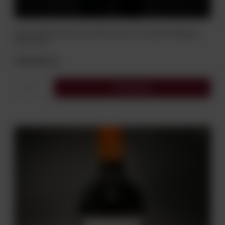
Wino Chateau Giscours 2021 Grand Cru Classés Margaux
AOC 0,75 L
299,00 zł
Do koszyka