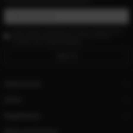
ofertach dostępnych tylko dla subskrybentów!
Podaj swój adres e-mail
Wyrażam zgodę na przetwarzanie moich danych osobowych (adres e-
mail) na potrzeby wysyłki newslettera z informacją handlową
(marketing). Więcej w
polityce prywatności.
Zapisz się
Zamówienia
Konto
Regulaminy
Sklep stacjonarny