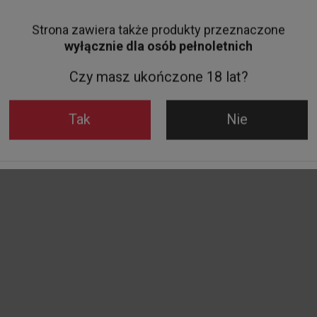
Strona zawiera także produkty przeznaczone
wyłącznie dla osób pełnoletnich
Czy masz ukończone 18 lat?
Tak
Nie