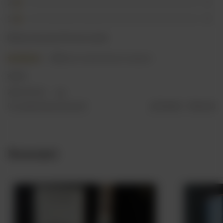
2
0
1
0
Kliknij ocenę aby filtrować opinie
4/5
Opinia niepotwierdzona zakupem
warto
2023-05-26
xyz
Czy opinia była pomocna?
Tak
0
Nie
0
Nowości