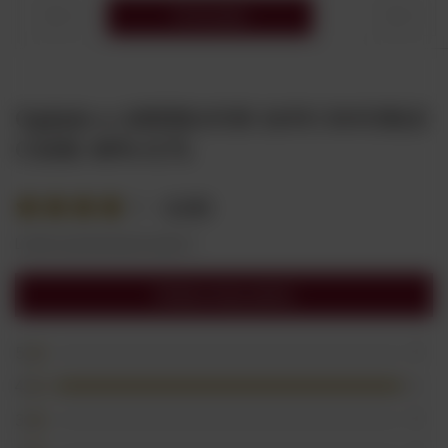
Do koszyka
Opinie o ABERLOUR 16YO DOUBLE
CASK 40% 0,7L
4.00
Liczba wystawionych opinii: 1
Dodaj swoją opinię
5
0
4
1
3
0