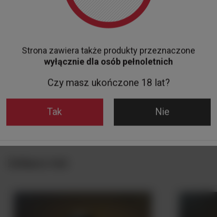
Strona zawiera także produkty przeznaczone
NASZ BESTSELLER
NASZ BES
wyłącznie dla osób pełnoletnich
Mini BOURBON JIM BEAM 40% 50ML
WÓDKA PIO
Czy masz ukończone 18 lat?
17,00 zł
69,90 zł
Tak
Nie
Do koszyka
Zobacz też