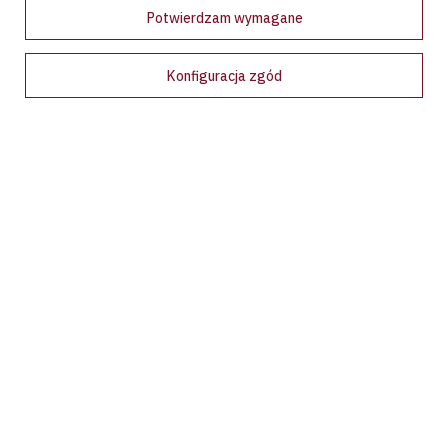
Potwierdzam wymagane
Konfiguracja zgód
Bądź na bieżąco!
Zapisz się na nasz newsletter i bądź pierwszym, który dowie
się o wyjątkowych promocjach, nowościach i ekskluzywnych
ofertach dostępnych tylko dla subskrybentów!
Podaj swój adres e-mail
Wyrażam zgodę na przetwarzanie moich danych osobowych (adres e-
mail) na potrzeby wysyłki newslettera z informacją handlową
(marketing). Więcej w
polityce prywatności.
Zapisz się
Zamówienia