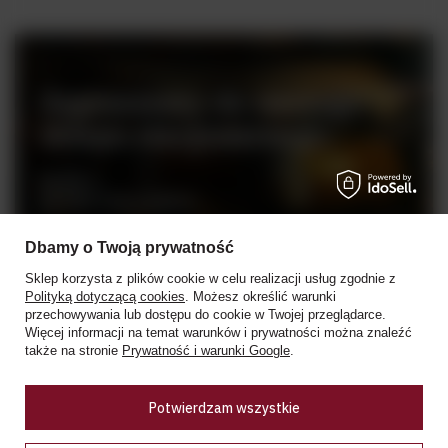
Zapraszamy do naszego
sklepu stacjonarnego
Rynek 2
05-082 Stare Babice
tel. +48 728 808 026
Dbamy o Twoją prywatność
pn - sb: 10.00 - 19.00
Sklep korzysta z plików cookie w celu realizacji usług zgodnie z
niedziele handlowe: 10:00 - 18.00
Polityką dotyczącą cookies
. Możesz określić warunki
przechowywania lub dostępu do cookie w Twojej przeglądarce.
Więcej informacji na temat warunków i prywatności można znaleźć
Zobacz więcej
także na stronie
Prywatność i warunki Google
.
Ceny w sklepie stacjonarnym mogą różnić się od cen internetowych
Potwierdzam wszystkie