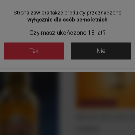
Strona zawiera także produkty przeznaczone
wyłącznie dla osób pełnoletnich
Czy masz ukończone 18 lat?
Tak
Nie
NASZ BESTSELLER
MINI WHI. BELL
13,00 zł