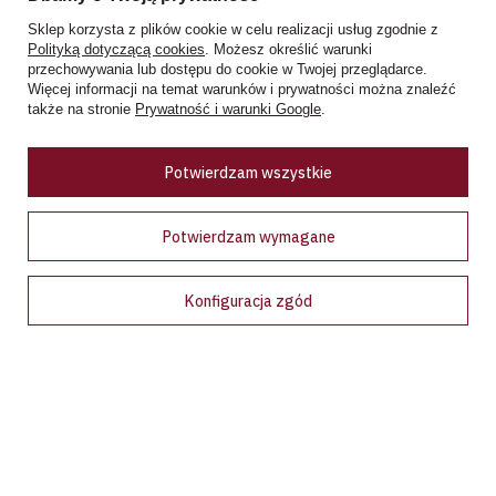
Ceny w sklepie stacjonarnym mogą różnić się od cen internetowych
Sklep korzysta z plików cookie w celu realizacji usług zgodnie z
Polityką dotyczącą cookies
. Możesz określić warunki
przechowywania lub dostępu do cookie w Twojej przeglądarce.
Więcej informacji na temat warunków i prywatności można znaleźć
także na stronie
Prywatność i warunki Google
.
Bądź na bieżąco!
Potwierdzam wszystkie
Zapisz się na nasz newsletter i bądź pierwszym, który dowie
się o wyjątkowych promocjach, nowościach i ekskluzywnych
Potwierdzam wymagane
ofertach dostępnych tylko dla subskrybentów!
Podaj swój adres e-mail
Konfiguracja zgód
Wyrażam zgodę na przetwarzanie moich danych osobowych (adres e-
mail) na potrzeby wysyłki newslettera z informacją handlową
(marketing). Więcej w
polityce prywatności.
Zapisz się