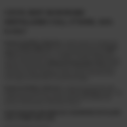
CZYM JEST BOWMORE
DISTILLERS COLL 3*50ML 42%
0,15L?
Bowmore Distillers Collection
to podróż poprzez sztandarowe
rodzaje
whisky single malt,
które oferuje ulokowana
na wyspie
Islay
destylarnia Bowmore. Trzy buteleczki zawierają po 50ml
trunków leżakowanych przez 12 (40%), 15 (43%) i 18 (43%) lat w
dębowych beczkach po
najlepszych hiszpańskich sherry
. Bukiet
smakowy oferuje kwiatowe, owocowe i karmelowe wariacje na
temat klasycznego, gładkiego smaku ciemnej czekolady, dymu
torfowego oraz nuty sherry i syropu klonowego.
Bowmore Distillers Collection
to znakomity prezent dla osób,
pragnących posmakować nowych rodzajów
szkockich
whisky. Taki
zestaw sprawdzi się równie dobrze jako baza do drinków lub
podczas świętowania w domowym zaciszu.
PODSTAWOWE INFORMACJE O BOWMORE DISTILLERS
COLL 3*50ML 42% 0,15L