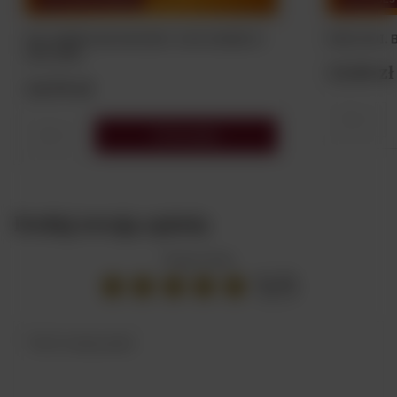
Mini AMERICAN WHISKEY JACK DANIEL'S
40% 50ML
13,00 zł
14,70 zł
Do koszyka
Dodaj swoją opinię
Twoja ocena:
5/5
Treść twojej opinii