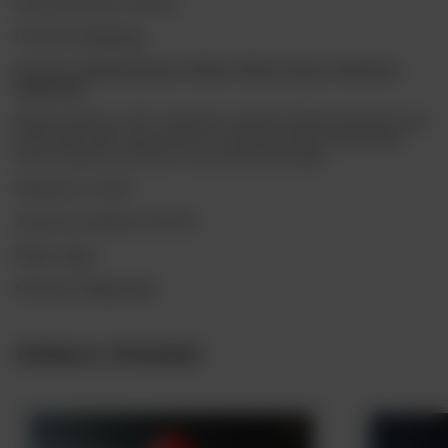
Kraj pochodzenia: Szkocja
Producent:
Bowmore
Kategorie:
Alkohole Mocne
,
Whisky
,
Whisky Szkocja
,
Miniaturki
,
Whisky Mini
Bukiet smakowy: toffi, czekolada, rodzynki, skórka pomarańczowa,
sól morska, kawa, dym torfowy z nutami orzechów makadamia,
sherry, kwiatów, cytrusów oraz syropu klonowego
Pojemność: 3×0,05
Zawartość alkoholu: 40-43%
Region:
Islay
Kategoria:
Single malt
Zobacz również