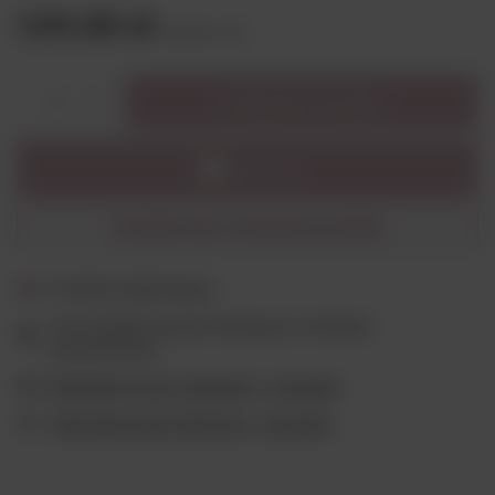
139,00 zł
brutto
/
szt.
Dodaj do koszyka
1
Powiadom mnie o dostępności produktu
Produkt niedostępny
Ten produkt nie jest dostępny w sklepie
stacjonarnym
Wygodne formy płatności - sprawdź
Ubezpieczenie płatności - sprawdź