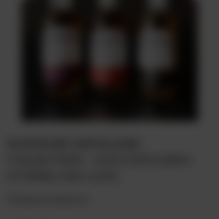
BOWMORE DISTILLERS
COLLECTION - 12YO/15YO/18YO
(3*50ML) 42% 0,15L
Dodaj do ulubionych