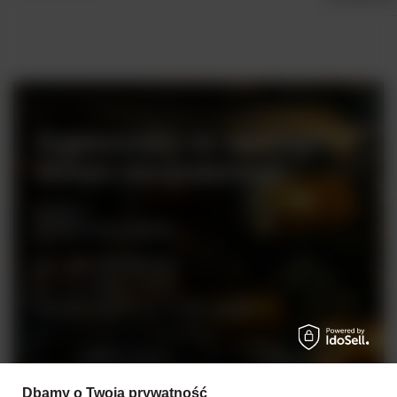
Zapraszamy do naszego
sklepu stacjonarnego
Rynek 2
05-082 Stare Babice
tel. +48 728 808 026
pn - sb: 10.00 - 19.00
niedziele handlowe: 10:00 - 18.00
Zobacz więcej
Dbamy o Twoją prywatność