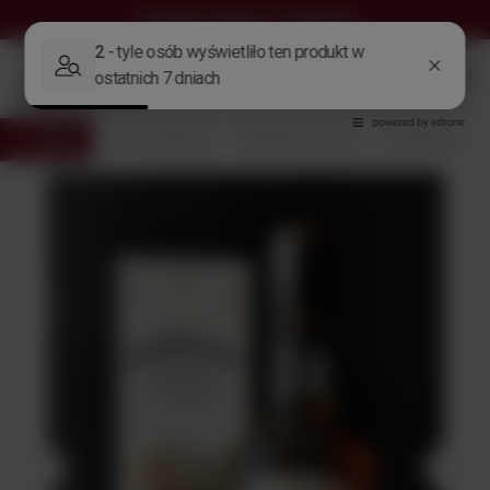
Darmowa dostawa
od 299,00 zł
Wróć
Strona główna
Alkohole Świata
Producent