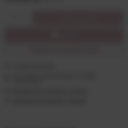
Dodaj do koszyka
1
Powiadom mnie o dostępności produktu
Produkt niedostępny
Ten produkt nie jest dostępny w sklepie
stacjonarnym
Wygodne formy płatności - sprawdź
Ubezpieczenie płatności - sprawdź