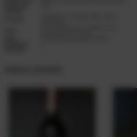
Zawartość
43%
alkoholu
morskiej bryzy, solonego masła, skórki z
Aromaty
pomarańczy
krem waniliowy, owoce tropikalne, słód
Smak
jęczmienny, miód oraz dym
Finisz
średnio długi, nuty miodu i cytrusów
Pojemność
1
butelki (l)
Zobacz również