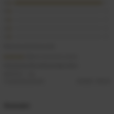
5
1
4
0
3
0
2
0
1
0
Kliknij ocenę aby filtrować opinie
5/5
Opinia niepotwierdzona zakupem
Zdecydowanie dobra dawka pewnego smaku :)
2023-07-12
lucy
Czy opinia była pomocna?
Tak
0
Nie
0
Nowości