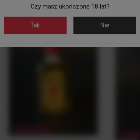
Czy masz ukończone 18 lat?
Tak
Nie
NASZ BESTSELLER
NASZ BES