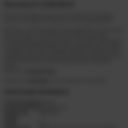
Bowmore Gold Reef
Bowmore Gold Reef trafiła na rynek w 2014 roku. Destylaty są
starzone w beczkach po bourbonie z pierwszego napełnienia.
Bowmore to słynna destylarnia whisky Single Malt założona ponad
dwa wieki temu- w roku 1779. Jest to pierwsza wytwórnia
słodowej whisky na wyspie Islay (czyt. aj-la) i jedna z najstarszych
w całej Szkocji. Whisky produkowane na tej wyspie słyną z silnego,
morskiego, intensywnie torfowego charakteru i Bowmore nie jest
wyjątkiem, gdyż od ponad 200 lat jęczmień jest starannie suszony
(proces słodowania) na stanowiskach opalanych naturalnym
torfem.
Sprawdź też
Bowmore 15yo
Polub nas na
Facebooku
, by być na bieżąco z nowościami.
Informacje dodatkowe
Producent/Marka
Bowmore
Kraj pochodzenia
Wielka Brytania
Rodzaj/ Typ
Single Malt
whisky
Region
Islay
Beczkowanie
beczki po bourbonie pierwszego napełnienia