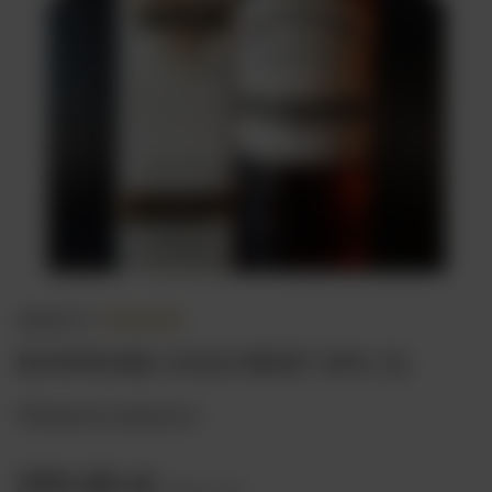
opinie (1)
BOWMORE GOLD REEF 43% 1L
Dodaj do ulubionych
399,00 zł
brutto
/
szt.