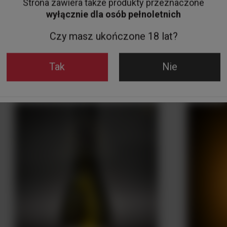
Strona zawiera także produkty przeznaczone
wyłącznie dla osób pełnoletnich
Do koszyka
Czy masz ukończone 18 lat?
Tak
Nie
Zobacz też