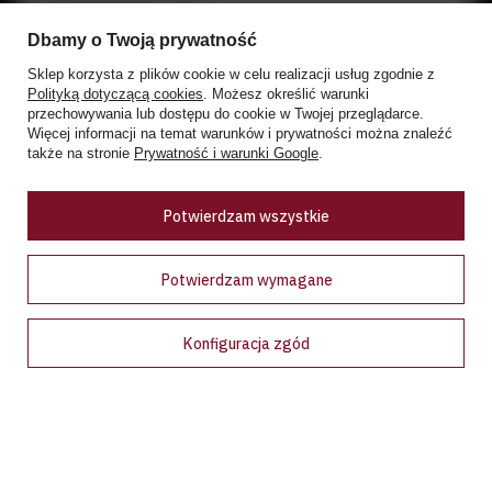
Dbamy o Twoją prywatność
Wyrażam zgodę na przetwarzanie moich danych osobowych (adres e-
mail) na potrzeby wysyłki newslettera z informacją handlową
Sklep korzysta z plików cookie w celu realizacji usług zgodnie z
(marketing). Więcej w
polityce prywatności.
Polityką dotyczącą cookies
. Możesz określić warunki
przechowywania lub dostępu do cookie w Twojej przeglądarce.
Więcej informacji na temat warunków i prywatności można znaleźć
Zapisz się
także na stronie
Prywatność i warunki Google
.
Potwierdzam wszystkie
Zamówienia
Potwierdzam wymagane
Konto
Konfiguracja zgód
Regulaminy
Sklep stacjonarny
Rynek 2