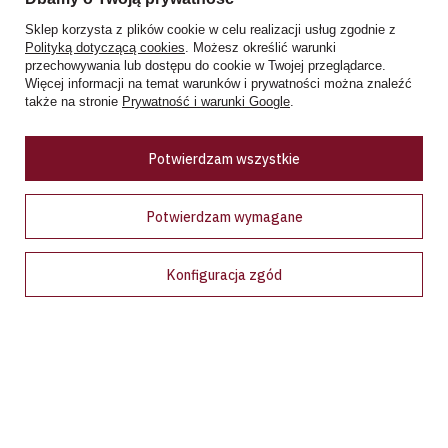
Zobacz więcej
Sklep korzysta z plików cookie w celu realizacji usług zgodnie z
Polityką dotyczącą cookies
. Możesz określić warunki
przechowywania lub dostępu do cookie w Twojej przeglądarce.
Ceny w sklepie stacjonarnym mogą różnić się od cen internetowych
Więcej informacji na temat warunków i prywatności można znaleźć
także na stronie
Prywatność i warunki Google
.
Potwierdzam wszystkie
Bądź na bieżąco!
Potwierdzam wymagane
Zapisz się na nasz newsletter i bądź pierwszym, który dowie
się o wyjątkowych promocjach, nowościach i ekskluzywnych
Konfiguracja zgód
ofertach dostępnych tylko dla subskrybentów!
Podaj swój adres e-mail
Wyrażam zgodę na przetwarzanie moich danych osobowych (adres e-
mail) na potrzeby wysyłki newslettera z informacją handlową
(marketing). Więcej w
polityce prywatności.