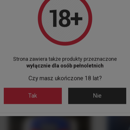
MIÓD BERNARDYŃSKI TRÓJNIAK BUT
MIÓD TRÓJ
0.75L 13%
0.75L
45,00 zł
49,00 zł
Do koszyka
Zobacz też
Strona zawiera także produkty przeznaczone
wyłącznie dla osób pełnoletnich
Czy masz ukończone 18 lat?
Tak
Nie