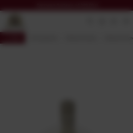
Darmowa dostawa
od 299,00 zł
Wróć
Strona główna
Alkohole Świata
Alkohole mocn