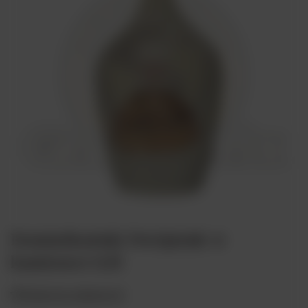
Dominikański Dwójniak w
kamionce 0,5l
Dodaj do ulubionych