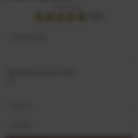
Twoja ocena:
5/5
Treść twojej opinii
Dodaj własne zdjęcie produktu:
Twoje imię
Twój email