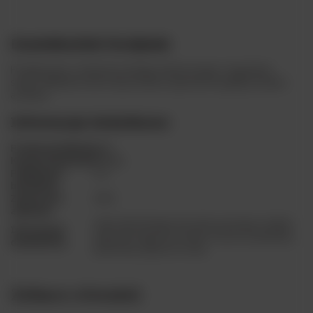
Dominikański Dwójniak
Produkowany z miodu pszczelego nektarowego o łagodnym
smaku. Kilkuletni okres dojrzewania zapewnia mu głębię smaku i
aromatu.
Informacje dodatkowe
Producent/Marka
Apis
Kraj pochodzenia
Polska
Pojemność
0.5
butelki (l)
Zawartość
16%
alkoholu
miód, dla którego brzeczka powstaje z jednej
Informacje
jednostki objętości miodu rozcieńczonej jedną
dodatkowe
jednostką objętości wody
Zobacz również