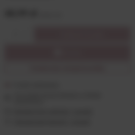
48,99 zł
brutto
/
szt.
Dodaj do koszyka
1
Powiadom mnie o dostępności produktu
Produkt niedostępny
Ten produkt nie jest dostępny w sklepie
stacjonarnym
Wygodne formy płatności - sprawdź
Ubezpieczenie płatności - sprawdź