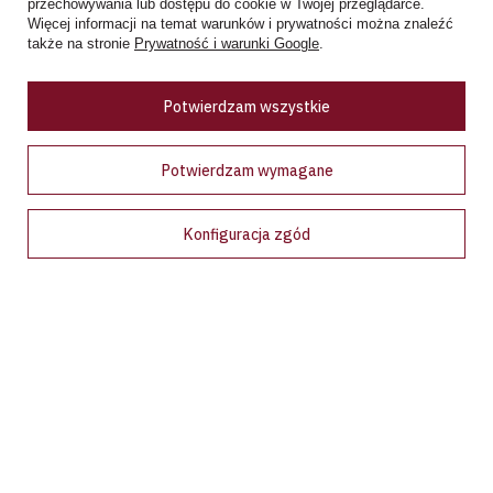
Zobacz więcej
przechowywania lub dostępu do cookie w Twojej przeglądarce.
Więcej informacji na temat warunków i prywatności można znaleźć
także na stronie
Prywatność i warunki Google
.
Ceny w sklepie stacjonarnym mogą różnić się od cen internetowych
Potwierdzam wszystkie
Potwierdzam wymagane
Bądź na bieżąco!
Konfiguracja zgód
Zapisz się na nasz newsletter i bądź pierwszym, który dowie
się o wyjątkowych promocjach, nowościach i ekskluzywnych
ofertach dostępnych tylko dla subskrybentów!
Podaj swój adres e-mail
Wyrażam zgodę na przetwarzanie moich danych osobowych (adres e-
mail) na potrzeby wysyłki newslettera z informacją handlową
(marketing). Więcej w
polityce prywatności.