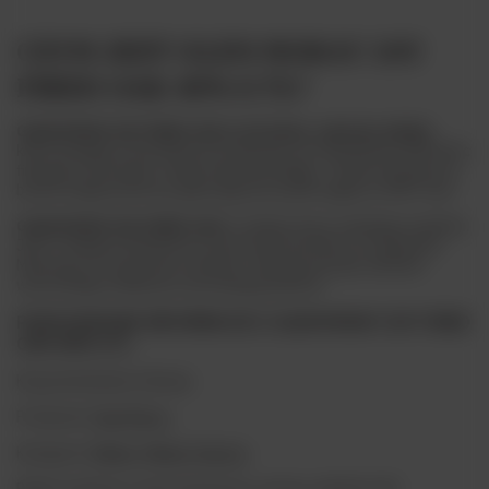
CZYM JEST GLEN MORAY 10Y
FIRED OAK 40% 0.7L?
GLEN MORAY 10Y FIRED OAK to 10-letnia, szkocka whisky
,
która leżakuje w beczkach po bourbonie i po Chardonnay. Na koniec
finiszuje w beczkach z dębu amerykańskiego. Trunek wyróżnia się
bardzo bogatą historią, gdyż jego początek sięgał aż 1897 roku.
GLEN MORAY 10Y FIRED OAK
to whisky, która zaskakuje smakiem.
Jest to idealny dodatek do wytwornych spotkań ze znajomymi.
Można go też spożywać samemu, traktując go jako element
wieczornego relaksu po wyczerpującej pracy.
PODSTAWOWE INFORMACJE O GLEN MORAY 10Y FIRED
OAK 40% 0.7L
Kraj pochodzenia: Szkocja
Producent:
Glen Moray
Kategorie:
Whisky
,
Whisky Szkocja
Bukiet smakowy: ciasto bananowe, cytrusy, cukierki toffi