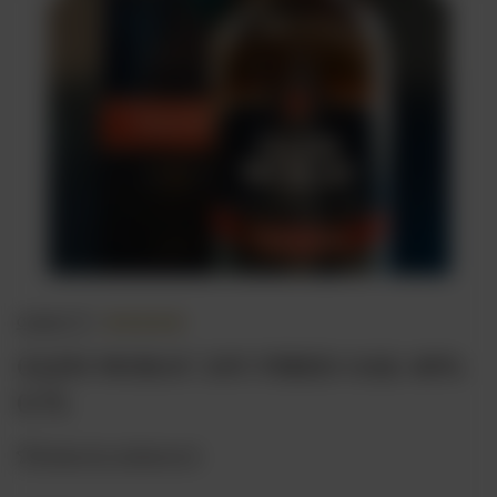
opinie (1)
GLEN MORAY 10Y FIRED OAK 40%
0.7L
Dodaj do ulubionych