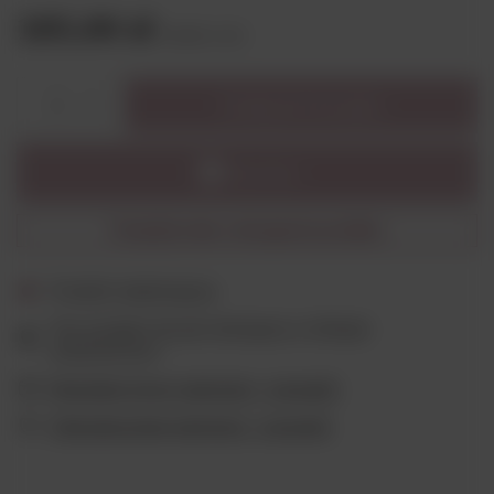
185,00 zł
brutto
/
szt.
Dodaj do koszyka
1
Powiadom mnie o dostępności produktu
Produkt niedostępny
Ten produkt nie jest dostępny w sklepie
stacjonarnym
Wygodne formy płatności - sprawdź
Ubezpieczenie płatności - sprawdź