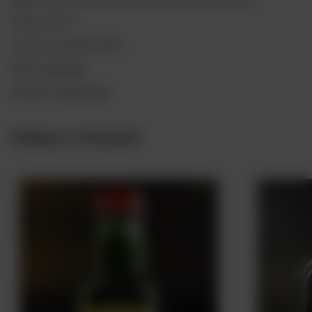
Pojemność: 0,7
Zawartość alkoholu: 40%
Region:
Speyside
Kategoria:
Single malt
Zobacz również