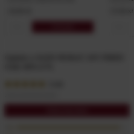
25,00 zł
17,00 zł
Do koszyka
Opinie o GLEN MORAY 10Y FIRED
OAK 40% 0.7L
5.00
Liczba wystawionych opinii: 1
Dodaj swoją opinię
5
1