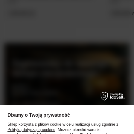
0,7L
0.7L
139,00 zł
159,00 z
Zapraszamy do naszego
sklepu stacjonarnego
Rynek 2
05-082 Stare Babice
tel. +48 728 808 026
pn - sb: 10.00 - 19.00
Dbamy o Twoją prywatność
niedziele handlowe: 10:00 - 18.00
Sklep korzysta z plików cookie w celu realizacji usług zgodnie z
Polityką dotyczącą cookies
. Możesz określić warunki