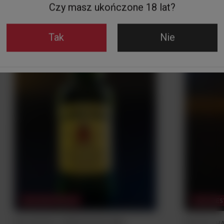
Czy masz ukończone 18 lat?
Tak
Nie
NASZ BESTSELLER
NASZ BES
Mini WHISKY JAMESON 40% 50ML
Mini Rum H