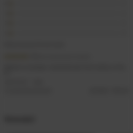
4
0
3
0
2
0
1
0
Kliknij ocenę aby filtrować opinie
5/5
Opinia niepotwierdzona zakupem
Wiadomo co się kupuje - pewniak dla ludzi, którzy wiedzą, co chcą
pić
2023-05-30
Valdi
Czy opinia była pomocna?
Tak
0
Nie
0
Nowości