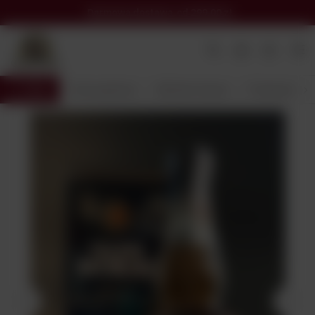
Darmowa dostawa
od 299,00 zł
Wróć
Strona główna
Alkohole Świata
Producent