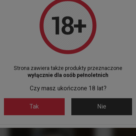
13,00 zł
12,00 zł
Do koszyka
Zobacz też
Strona zawiera także produkty przeznaczone
wyłącznie dla osób pełnoletnich
Czy masz ukończone 18 lat?
Tak
Nie