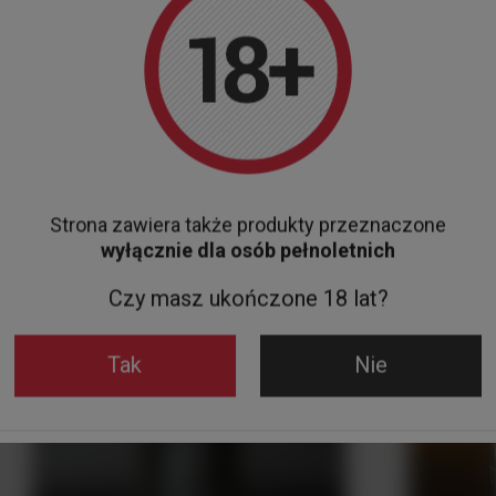
11,00 zł
Do koszyka
Zobacz też
Strona zawiera także produkty przeznaczone
wyłącznie dla osób pełnoletnich
Czy masz ukończone 18 lat?
Tak
Nie