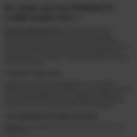
Do czego używać Kieliszki do
wódki model V101 ?
Kieliszki do wódki model V101
to zestaw sześciu ręcznie
wykonanych kieliszków do wódki, charakteryzujących się
subtelnym kształtem i bursztynowym wykończeniem Solidna
podstawa zapewnia stabilność, a delikatnie zwężająca się czarka
sprzyja koncentracji aromatów serwowanego trunku. Zestaw
zapakowany jest w eleganckie, ozdobne opakowanie, co czyni go
idealnym na prezent.
Producent: Amber Glass
Amber Glass to polska firma specjalizująca się w produkcji
ekskluzywnych akcesoriów do alkoholi. Łączy tradycyjne rzemiosło
z nowoczesnym designem, tworząc eleganckie i funkcjonalne
naczynia. Produkty Amber Glass są doceniane przez klientów na
całym świecie, w tym w Australii, Danii, Japonii i Kanadzie.
Cechy
Kieliszków do wódki model V101
Materiał:
Wysokiej jakości szkło sodowo-borowe, cenione ość i
przejrzystość.