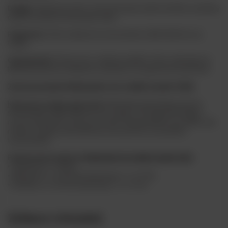
Design:
Subtelny kształt z bursztynowym wykończeniem, uzyskany
dzięki ręcznemu formowaniu szkła.
Pojemność:
40 ml, idealna do serwowania wódki, likierów czy
tequili.
Opakowanie:
Estetyczne, ozdobne pudełko, które zabezpiecza
kieliszki podczas transportu i sprawia, że są gotowe na prezent.
Zastosowanie Kieliszków do wódki model V101
Kieliszki do wódki model V101
doskonale sprawdzają się przy
serwowaniu wódki, likierów oraz tequili. Ich elegancki design i
ręczne wykonanie czynią je nie tylko funkcjonalnym naczyniem, ale
również ozdobą stołu podczas uroczystości czy spotkań
towarzyskich.
Podstawowe wymiary
Kieliszków do wódki model V101
:
• Pojemność: 6 x 40 ml
• Wysokość: 6 x 110 mm (tolerancja +/- 2÷3 %)
• Średnica: 6 x 32 mm (tolerancja +/- 2÷3 %)
Zobacz również