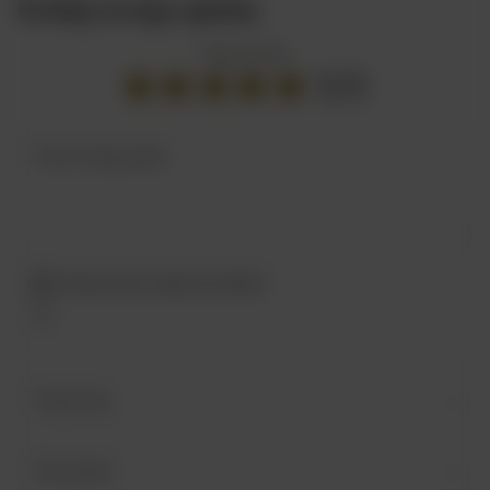
Dodaj swoją opinię
Twoja ocena:
5/5
Treść twojej opinii
Dodaj własne zdjęcie produktu:
Twoje imię
Twój email