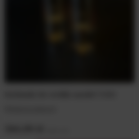
Kieliszki do wódki model V101
Dodaj do ulubionych
266,00 zł
brutto
/
szt.