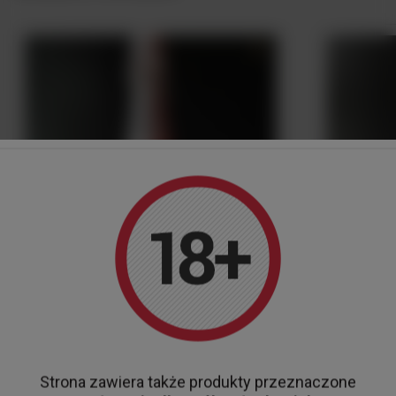
Strona zawiera także produkty przeznaczone
Wino Chate