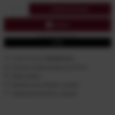
Dodaj do koszyka
1
Możesz kupić także poprzez:
Produkt dostępny
Wysyłka
jutro
Darmowa i szybka dostawa
od
299,00 zł
Odbiór osobisty
Wygodne formy płatności - sprawdź
Ubezpieczenie płatności - sprawdź