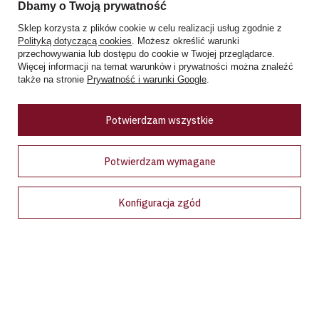
Dbamy o Twoją prywatność
tel. +48 728 808 026
Sklep korzysta z plików cookie w celu realizacji usług zgodnie z
Polityką dotyczącą cookies
. Możesz określić warunki
pn - sb: 10.00 - 19.00
przechowywania lub dostępu do cookie w Twojej przeglądarce.
niedziele handlowe: 10:00 - 18.00
Więcej informacji na temat warunków i prywatności można znaleźć
także na stronie
Prywatność i warunki Google
.
Zobacz więcej
Potwierdzam wszystkie
Ceny w sklepie stacjonarnym mogą różnić się od cen internetowych
Potwierdzam wymagane
Konfiguracja zgód
Bądź na bieżąco!
Zapisz się na nasz newsletter i bądź pierwszym, który dowie
się o wyjątkowych promocjach, nowościach i ekskluzywnych
ofertach dostępnych tylko dla subskrybentów!