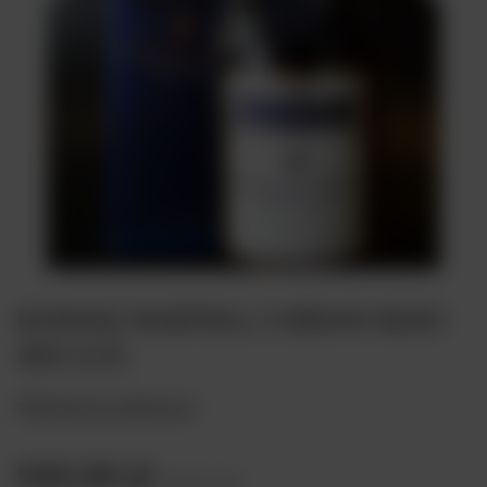
KONIAK MARTELL CORDON BLEU
40% 0,7L
Dodaj do ulubionych
949,00 zł
brutto
/
szt.