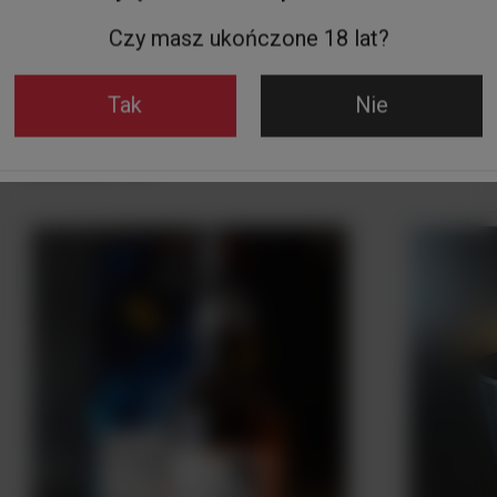
1 229,00 zł
599,00 z
Czy masz ukończone 18 lat?
Do koszyka
Tak
Nie
Zobacz też