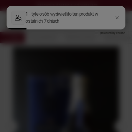
Darmowa dostawa
od 299,00 zł
Wróć
Strona główna
Alkohole Świata
Alkohole mocn