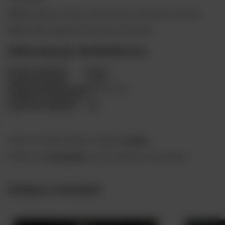
Smak:
łagodny, orzechy, suszone owoce, przyprawy do ciasta.
Finisz:
długi, elegancki, korzenie, owoce, imbir.
Informacje dodatkowe
Producent/Marka
Martell
Kraj pochodzenia
Francja
Rodzaj koniaku/brandy
XO Extra Old
Pojemność butelki (l)
0.7
Zawartość alkoholu
40%
Zobacz też inne produkty w zakładce
koniak
.
Polub nas na
Facebooku
, by być na bieżąco z nowościami.
Zobacz również