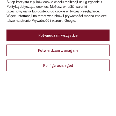
Sklep korzysta z plików cookie w celu realizacji usług zgodnie z
niedziele handlowe: 10:00 - 18.00
Polityką dotyczącą cookies
. Możesz określić warunki
przechowywania lub dostępu do cookie w Twojej przeglądarce.
Więcej informacji na temat warunków i prywatności można znaleźć
Zobacz więcej
także na stronie
Prywatność i warunki Google
.
Ceny w sklepie stacjonarnym mogą różnić się od cen internetowych
Potwierdzam wszystkie
Potwierdzam wymagane
Konfiguracja zgód
Bądź na bieżąco!
Zapisz się na nasz newsletter i bądź pierwszym, który dowie
się o wyjątkowych promocjach, nowościach i ekskluzywnych
ofertach dostępnych tylko dla subskrybentów!
Podaj swój adres e-mail
Wyrażam zgodę na przetwarzanie moich danych osobowych (adres e-