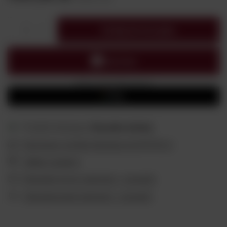
Dodaj do koszyka
1
Możesz kupić także poprzez:
Produkt dostępny
Wysyłka
dzisiaj
Darmowa i szybka dostawa
od
299,00 zł
Odbiór osobisty
Wygodne formy płatności - sprawdź
Ubezpieczenie płatności - sprawdź