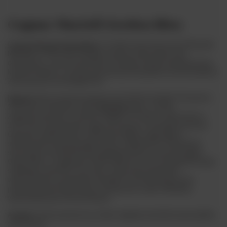
Cognac Martell Gordon Bleu
Cognac Martell Gordon Bleu
to trunek stworzony przez Edouarda
Martella w 1912 roku. Posiada wyraźny smak typowy dla
destylatów z obszaru Borderies. Posiada również ponadczasowy
kształt butelki co czyni go prawdziwym klasykiem wśród koniaków.
Zaliczany jest do kategorii XO.
Martell
należy do grona najstarszych domów koniaku. Powstał w
1715 roku z inicjatywy Jeana
Martella
kupca z Jersey.
Zlokalizowany jest w mieście Cognac. Po śmierci założyciela w
1753 roku zarządzaniem zajęła się wdowa a następnie synowie.
Głównym rynkiem zbytu trunku była Anglia a jago jakość
sukcesywnie podnosiła jego prestiż i popularność. Martell był
serwowany na pokładzie brytyjskiego liniowca pasażerskiego
Queen Mary, w wagonach Orient Expressu oraz na pokładzie super
szybkiego samolotu Concorde’a. W procesie destylacji
wykorzystuje się miedziane alembiki. Przed destylacją wino
pozbawione jest klarowane i pozbawione osadu. Aktualnie
właścicielem jest Pernod-Ricard.
Aromat:
kwiat pomarańczy, śliwki, migdały, karmelizowane jabłko,
ziarna kawy.