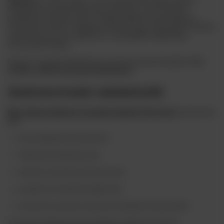
konopiami, łączących klasyczne receptury z nowoczesnym
podejściem aromatycznym. Produkty Euphoria wyróżniają się
wyrazistym stylem i oryginalną interpretacją tradycyjnych trunków,
zachowując przy tym zgodność z europejskimi regulacjami
dotyczącymi składu.
Euphoria Cannabis Absinth jest aromatyzowany konopiami i
nie
zawiera substancji psychoaktywnych
.
Zastosowanie miniaturki
Mini. Absynt Euphoria Cannabis Absinth 70% 50 ml
sprawdzi się
jako:
porcja degustacyjna absyntu
miniaturka kolekcjonerska
element zestawów prezentowych
produkt do świadomej degustacji
możliwość poznania stylu przed zakupem dużej butelki
To format wybierany przez klientów zainteresowanych