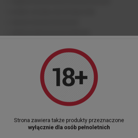
oryginalne miniaturki alkoholi wysokoprocentowych
produkty z pewnego, sprawdzonego źródła
właściwe warunki przechowywania
selekcję przygotowaną przez ekspertów
szybką i bezpieczną dostawę
FAQ
Czym jest absynt?
To wysokoprocentowy alkohol ziołowy oparty m.in. na piołunie i
anyżu.
Czy ten absynt zawiera THC?
Nie. Jest aromatyzowany konopiami i nie zawiera substancji
psychoaktywnych.
Jak degustować absynt?
Najczęściej po rozcieńczeniu wodą lub w klasycznym stylu
Strona zawiera także produkty przeznaczone
absyntowym.
wyłącznie dla osób pełnoletnich
Czy miniaturka oddaje charakter pełnej wersji?