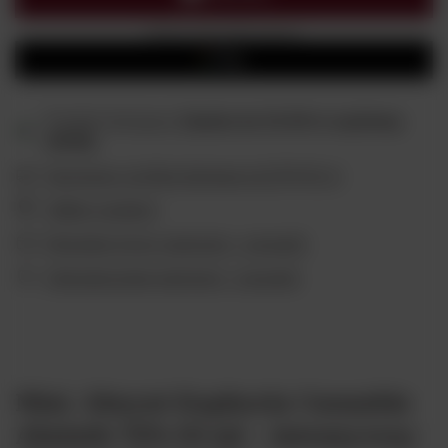
Możesz kupić także poprzez:
Produkt dostępny
Zamów do
15:00 to wyślemy
dzisiaj
Darmowa i szybka dostawa
od
299,00 zł
Odbiór osobisty
Wygodne formy płatności - sprawdź
Ubezpieczenie płatności - sprawdź
Mini. Absynt Euphoria Cannabis
Absinth 70% 50 ml – intensywny