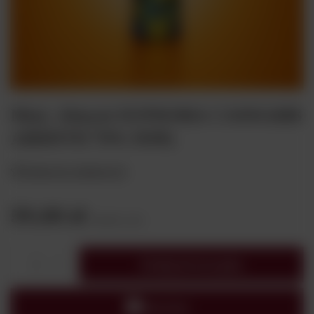
Mini. Absynt EUPHORIA CANNABIS
ABSINTH 70% 50ML
Dodaj do ulubionych
59,00 zł
brutto
/
szt.
Dodaj do koszyka
1