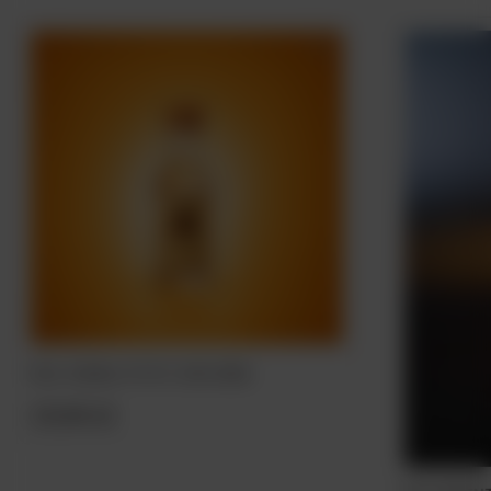
Mini. Wódka TITO'S 40% 50ML
15,00 zł