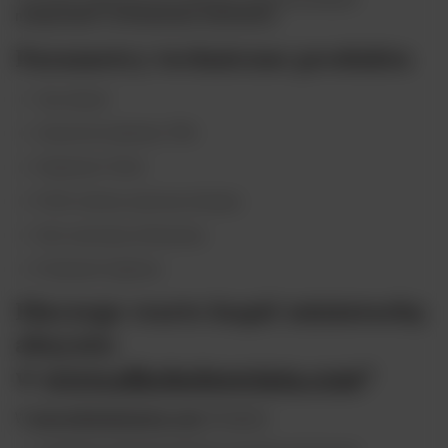
nietypowymi i intensywnymi alkoholami
.
Parametry techniczne produktu
Typ: absynt
Zawartość alkoholu: 70%
Pojemność: 50 ml
Profil: ziołowy, anyżowy, konopny
Styl: wytrawny, intensywny
Producent: Euphoria
Dlaczego warto kupić miniaturkę
absyntu
w
www.alkoholeswiata.com
?
W
www.alkoholeswiata.com
oferujemy: