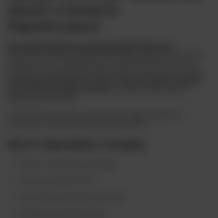
absynt w formacie
degustacyjnym
Mini. Absynt Euphoria Cannabis Absinth 70% 50 ml
to
miniaturowa wersja wysokoprocentowego absyntu o wyrazistym,
ziołowym profilu, wzbogaconym aromatycznymi nutami konopi.
Produkt zachowuje pełen charakter edycji standardowej, oferując
maksymalną intensywność smaku, klasyczną gorycz piołunu
oraz złożoną strukturę ziołową
w porcji przeznaczonej do
degustacji lub kolekcji.
Format 50 ml pozwala poznać styl i moc tego absyntu bez
konieczności zakupu pełnowymiarowej butelki.
Styl i charakter trunku
absynt o wysokiej mocy alkoholu
zawartość alkoholu: 70%
styl: ziołowy, intensywny, wytrawny
dominujący charakter piołunu