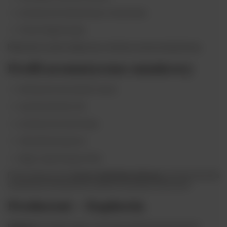
aromatyczna interpretacja z nutą konopi
format degustacyjny
Miniaturka w pełni oddaje siłę i strukturę wersji standardowej.
Profil aromatyczno-smakowy
intensywne nuty piołunu i anyżu
wyraźne akcenty ziół
aromatyczna nuta konopi
zdecydowana gorycz
długi, rozgrzewający finisz
Profil smakowy jest
mocny i bezkompromisowy
, przeznaczony dla
świadomych konsumentów alkoholi wysokoprocentowych.
Producent – Euphoria
Euphoria
to marka znana z tworzenia alkoholi inspirowanych