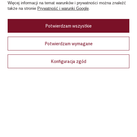
Zobacz więcej
Więcej informacji na temat warunków i prywatności można znaleźć
także na stronie
Prywatność i warunki Google
.
Ceny w sklepie stacjonarnym mogą różnić się od cen internetowych
Potwierdzam wszystkie
Potwierdzam wymagane
Bądź na bieżąco!
Konfiguracja zgód
Zapisz się na nasz newsletter i bądź pierwszym, który dowie
się o wyjątkowych promocjach, nowościach i ekskluzywnych
ofertach dostępnych tylko dla subskrybentów!
Podaj swój adres e-mail
Wyrażam zgodę na przetwarzanie moich danych osobowych (adres e-
mail) na potrzeby wysyłki newslettera z informacją handlową
(marketing). Więcej w
polityce prywatności.