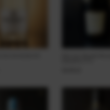
 Zero Sin Alcohol 0%
Wino mus. Morando Mosc
Spumante 0,75 L
36,90 zł