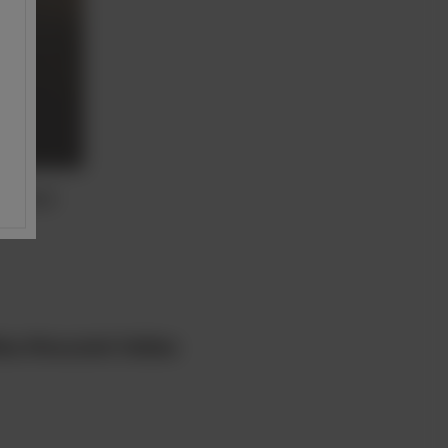
RDEAUX
na Moscatel Online