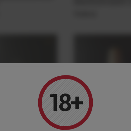
MUSKATELLER EXQUISIT 2
79,00 zł