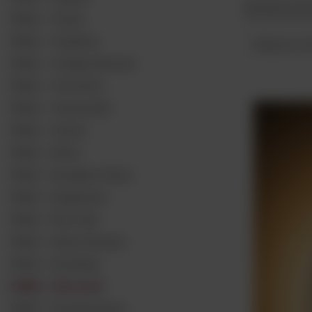
Moscatel to aro
Wina Moscatel w
WINO - Trepat
WINO - Trajadura
Najlepsza tr
WINO - Touriga Nacional
WINO - Tinta Roriz
WINO - Tempranillo
WINO - Tannat
WINO - Shiraz
WINO - Sauvignon blanc
WINO - Sangiovese
WINO - Pinot Noir
WINO - Pedro Ximenez
WINO - Parellada
WINO - Moscatel
WINO - Montepulciano