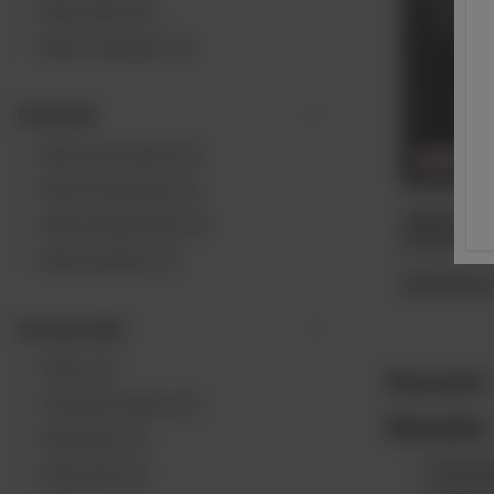
Wina białe
4
Wina czerwone
3
Kraj wina
Wina austriackie
1
CHWILOWO
Wina francuskie
2
ARNAUD DE
Wina hiszpańskie
2
D'AGE RIVE
Wina włoskie
2
625,00 z
Szczep wina
Glera
1
Moscatel 
Grenache Blanc
1
Moscatel
–
Macabeo
1
Rodzaj wi
Moscatel
5
Szczep: 