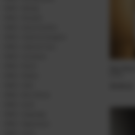
WINO - Riesling
WINO - Macabeo
WINO - Gewurztraminer
WINO - Cabernet Sauvignon
WINO - Cabernet Franc
WINO - Carmenere
WINO - Merlot
Wino Maset
0,75 L
WINO - Malbec
59,90 zł
WINO - Grillo
WINO - Nero d'Avola
WINO - Syrah
WINO - Garganega
WINO - Negroamaro
WINO - Arinto