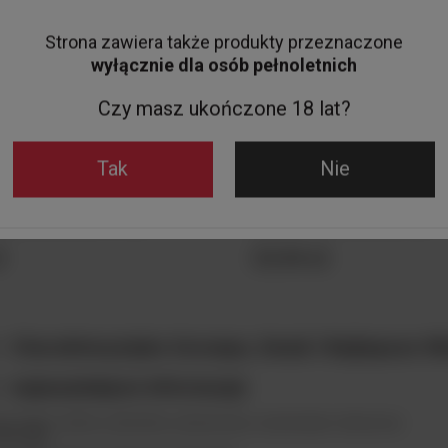
Strona zawiera także produkty przeznaczone
wyłącznie dla osób pełnoletnich
Czy masz ukończone 18 lat?
 NIEDOSTĘPNY
CHWILOWO NIEDOSTĘPNY
Tak
Nie
 VILLENEUVE 1969 HORS
CHATEAU VIRCOULON BO
SALTES A.O.C. 0,75L
BLANC A.O.C. 12% 0,75L
ł
33,90 zł
– Charakterystyka Szczepu, Smak i Najlepsze Wi
 najważniejsze informacje
na: białe
, słodkie, półsłodkie, półwytrawne, wzmacniane i deserowe
Moscatel