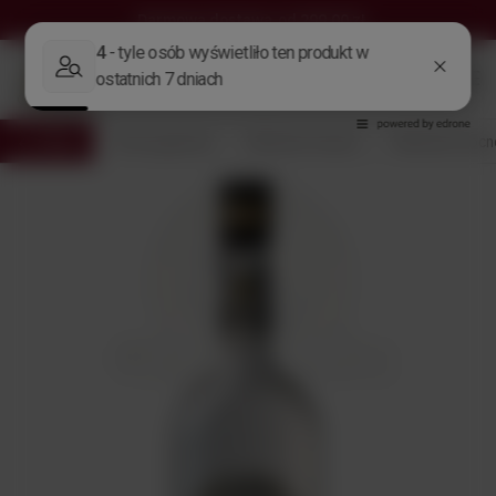
Darmowa dostawa
od 299,00 zł
Wróć
Strona główna
Alkohole Świata
Alkohole mocn