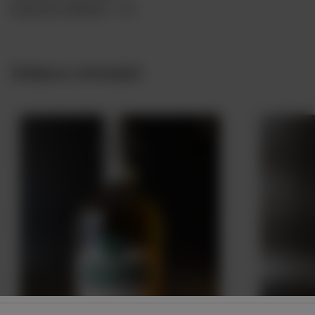
Zawartość alkoholu
40%
Zobacz również