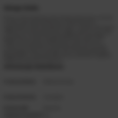
Beluga Noble
Rarytas wśród wódek klasy Ultra Premium destylowany w sławnej
na całym świecie gorzelni Mariinsky. Produkowana jest w
nieskazitelnie czystym ekologicznie rejonie- na Syberii. W promieniu
300km nie ma tam przemysłu, który mógłby zanieczyszczać wodę
pozyskiwaną ze studni artezyjskich głebokich na ponad 300m!
Wódka oczyszczana jest dodatkowo przez filtry kwarcowe i
srebrne. Do wytwarzania tej znakomitej wódki używa się słodu
jęczmiennego, miodu i leczniczego zioła Ostropestu plamistego.
Beluga Noble to trunek niezwykle złożony, wyśmienity i elegancki.
Wódka dla prawdziwych koneserów.
Informacje dodatkowe
Producent/Marka
Noblewood Group
Kraj pochodzenia
Czarnogóra
Rodzaj wódki
klasyczna
Pojemność butelki (l)
0.5