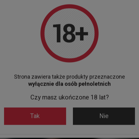
Wódka 9 Mil
WHISKY KILBEGGAN 40% 0,7L
119,00 z
119,00 zł
Do koszyka
Strona zawiera także produkty przeznaczone
wyłącznie dla osób pełnoletnich
Zobacz też
Czy masz ukończone 18 lat?
Tak
Nie