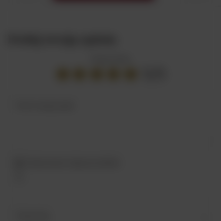
Dodaj swoją opinię
Twoja ocena:
5/5
Treść twojej opinii
Dodaj własne zdjęcie produktu:
Twoje imię