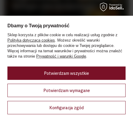
sklepu stacjonarnego
Rynek 2
05-082 Stare Babice
Dbamy o Twoją prywatność
Sklep korzysta z plików cookie w celu realizacji usług zgodnie z
tel. +48 728 808 026
Polityką dotyczącą cookies
. Możesz określić warunki
pn - sb: 10.00 - 19.00
przechowywania lub dostępu do cookie w Twojej przeglądarce.
niedziele handlowe: 10:00 - 18.00
Więcej informacji na temat warunków i prywatności można znaleźć
także na stronie
Prywatność i warunki Google
.
Zobacz więcej
Potwierdzam wszystkie
Ceny w sklepie stacjonarnym mogą różnić się od cen internetowych
Potwierdzam wymagane
Konfiguracja zgód
Bądź na bieżąco!