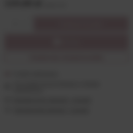
119,00 zł
brutto
/
szt.
Dodaj do koszyka
1
Powiadom mnie o dostępności produktu
Produkt niedostępny
Ten produkt nie jest dostępny w sklepie
stacjonarnym
Wygodne formy płatności - sprawdź
Ubezpieczenie płatności - sprawdź