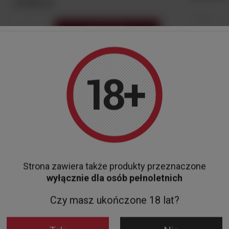
25,00 zł
Do koszyka
Zobacz też
Strona zawiera także produkty przeznaczone
wyłącznie dla osób pełnoletnich
Czy masz ukończone 18 lat?