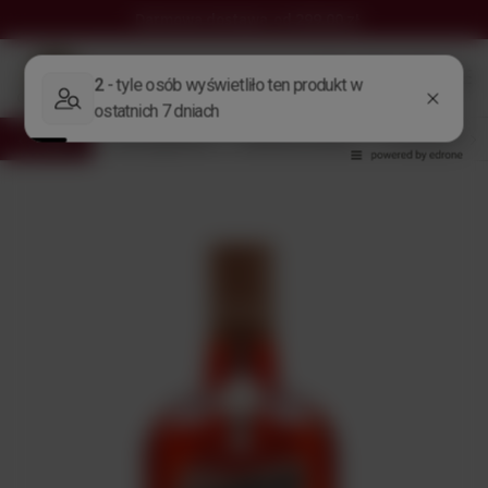
Darmowa dostawa
od 299,00 zł
Wróć
Strona główna
Alkohole Świata
Producent