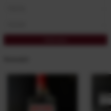
Twoje imię
Twój email
Wyślij opinię
Nowości