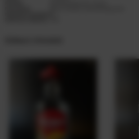
Aromaty
gorzkie pomarańcze, cytrusy
Polecany do
Baza do drinków, Samodzielnego picia
Pojemność butelki (l)
0.7
Zawartość alkoholu
40%
Zobacz również