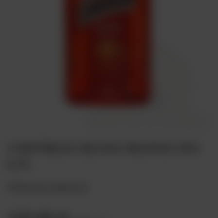
COINTREAU BLOOD ORANGE 30%
0,7L
Dodaj do ulubionych
129,00 zł