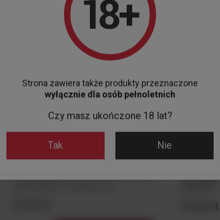
Strona zawiera także produkty przeznaczone
wyłącznie dla osób pełnoletnich
Czy masz ukończone 18 lat?
Tak
Nie
Wino Baron 
Monin Ananas Fruchtpuree 1,0L
Rioja 0,75L
69,90 zł
69,00 zł