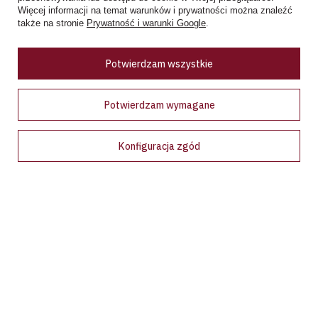
Więcej informacji na temat warunków i prywatności można znaleźć
Zobacz więcej
także na stronie
Prywatność i warunki Google
.
Ceny w sklepie stacjonarnym mogą różnić się od cen internetowych
Potwierdzam wszystkie
Potwierdzam wymagane
Konfiguracja zgód
Bądź na bieżąco!
Zapisz się na nasz newsletter i bądź pierwszym, który dowie
się o wyjątkowych promocjach, nowościach i ekskluzywnych
ofertach dostępnych tylko dla subskrybentów!
Podaj swój adres e-mail
Wyrażam zgodę na przetwarzanie moich danych osobowych (adres e-
mail) na potrzeby wysyłki newslettera z informacją handlową
(marketing). Więcej w
polityce prywatności.