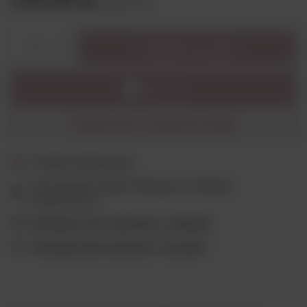
brutto
/
szt.
Dodaj do koszyka
1
Powiadom mnie o dostępności produktu
Produkt niedostępny
Ten produkt nie jest dostępny w sklepie
stacjonarnym
Wygodne formy płatności - sprawdź
Ubezpieczenie płatności - sprawdź