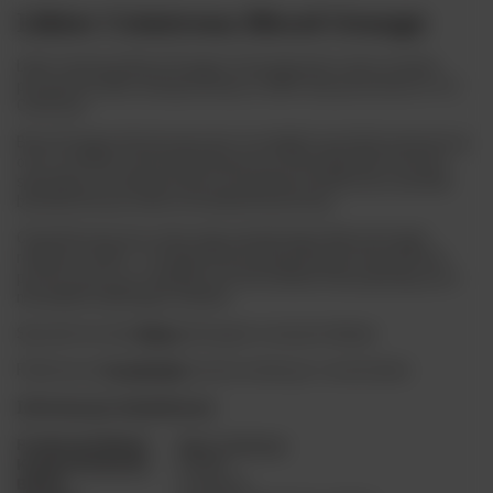
Likier Cointreau Blood Orange
Likier Cointreau Blood Orange to krystalicznie czysty, wysoko
procentowy likier skomponowany w 1849 roku przez braci A. i E.J.
Cointreau.
Blood Orange destylowany jest ze słodkich i gorzkich pomarańczy
oraz ze skórek czerwonej pomarańczy. Różne gatunki cytrusów
sprawiają że trunek jest jeszcze bardziej aromatyczny i posiada
bardziej złożony smak od standardowej wersji.
Charakterystyczną cechą tego popularnego likieru jest jego
reakcja na chłód - w temperaturze pokojowej jest krystalicznie
przezroczysty, po oziębieniu zaś lub dodaniu lodu pojawiają się w
nim pięknie opalizujące chmurki.
Sprawdź też inne
likiery
dostępne w naszym sklepie.
Polub nas na
Facebooku
, by być na bieżąco z nowościami.
Informacje dodatkowe
Producent/Marka
Remy Cointreau
Kraj pochodzenia
Francja
Barwa
Czerwona