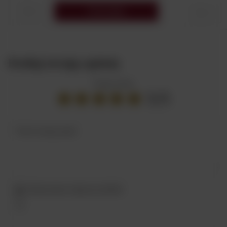
Do koszyka
Dodaj swoją opinię
Twoja ocena:
5/5
Treść twojej opinii
Dodaj własne zdjęcie produktu: