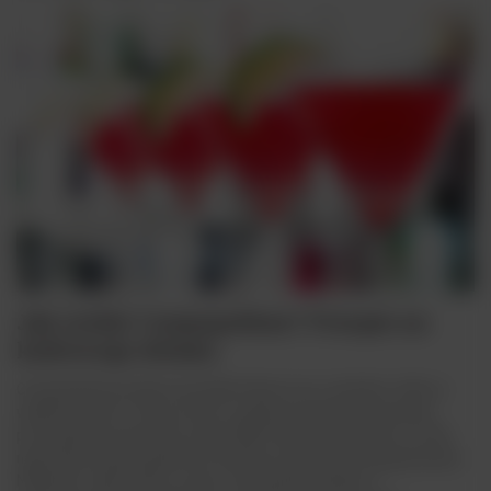
Jak zrobić Cosmopolitan? Przepis na
kultowego drinka
Cosmopolitan przede wszystkim kojarzy się z serialem „Seks w
wielkim mieście”. W końcu był to popisowy koktajl zamawiany
przez główną bohaterkę serialu HBO. Nie każdy pamięta, że tak
naprawdę swoją popularność koktajl zawdzięcza innej gwieździe,
Madonnie. Jakie zalety czynią Cosmopolitan jednym z