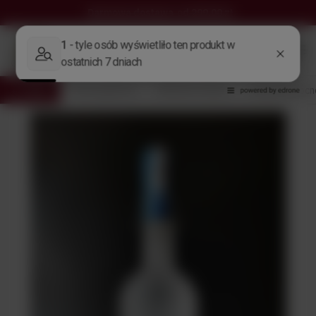
Darmowa dostawa
od 299,00 zł
Wróć
Strona główna
Alkohole Świata
Alkohole mocn