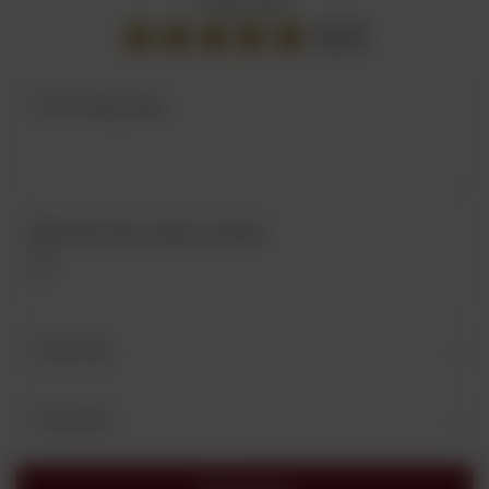
Twoja ocena:
5/5
Treść twojej opinii
Dodaj własne zdjęcie produktu:
Twoje imię
Twój email