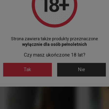
Wódka Beluga Noble 3,0 L + Cradle 40%
KONIAK MAR
1 229,00 zł
949,00 z
Do koszyka
Strona zawiera także produkty przeznaczone
Zobacz też
wyłącznie dla osób pełnoletnich
Czy masz ukończone 18 lat?
Tak
Nie