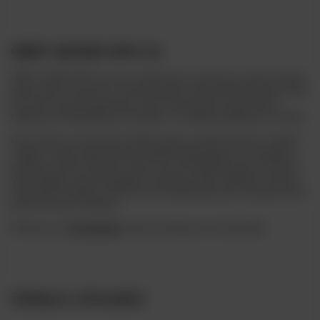
GREY GOOSE 40% 3L
GREY GOOSE 40% 3L jest to luksusowa i ceniona na całym świecie
marka silnie związana z amerykańskim środowiskiem hip hopu. Fakt
jest taki że pięciostopniowy proces destylacji w połączeniu z
najlepszymi składnikami powoduje, że smakuje najlepiej na świecie.
Grey Goose to francuska wódka mająca swoje korzenie w rejonie
Cognac. Dzięki wykorzystaniu najlepszej gatunkowo francuskiej
pszenicy ozimej z Pikardi i okolic oraz artezyjskiej wody z Masywu
Centralnego uzyskano głęboki, subtelny smak i delikatny aromat.
Wszystkich etapów od zbiorów do butelki pilnował francuski mistrz
piwnic Francois Thibault.
Polub nas na
Facebooku
, by być na bieżąco z nowościami.
Zobacz również