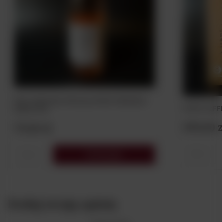
Wino Gebrüder Nittnaus ROSE ZWEIGELT
2024 0,75L
599,00 z
79,00 zł
Do koszyka
Dodaj swoją opinię