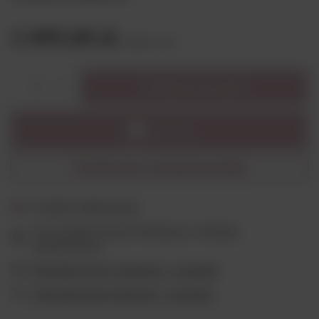
1 099,00 zł
brutto
/
szt.
Dodaj do koszyka
1
Powiadom mnie o dostępności produktu
Produkt niedostępny
Ten produkt nie jest dostępny w sklepie
stacjonarnym
Wygodne formy płatności - sprawdź
Ubezpieczenie płatności - sprawdź