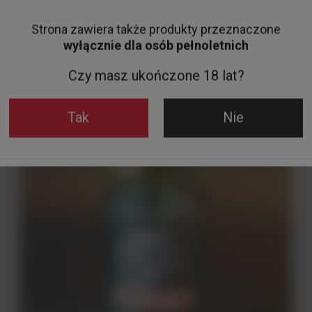
Strona zawiera także produkty przeznaczone
wyłącznie dla osób pełnoletnich
Czy masz ukończone 18 lat?
Tak
Nie