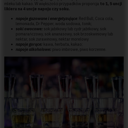
mleku lub kakao. W większości przypadków proporcja
to 1, 5 uncji
likieru na 4 uncje napoju czy soku.
napoje gazowane i energetyzujące
: Red Bull, Coca cola,
lemoniada, Dr Pepper, woda sodowa, tonik;
soki owocowe:
sok jabłkowy lub cydr jabłkowy, sok
pomarańczowy, sok ananasowy, sok brzoskwiniowy lub
nektar, sok żurawinowy, nektar morelowy
napoje gorące:
kawa, herbata, kakao;
napoje alkoholowe:
piwo imbirowe, piwo korzenne.