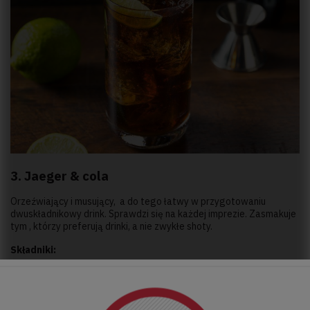
3. Jaeger & cola
Orzeźwiający i musujący, a do tego łatwy w przygotowaniu
dwuskładnikowy drink. Sprawdzi się na każdej imprezie. Zasmakuje
tym , którzy preferują drinki, a nie zwykłe shoty.
Składniki:
1-1/2 uncji Jägermeister
Coca-Cola
Przygotowanie: