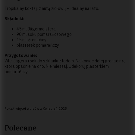
Tropikalny koktajl z nutą ziołową – idealny na lato.
Składniki:
45 ml Jägermeistera
90 ml soku pomarańczowego
15 ml grenadiny
plasterek pomarańczy
Przygotowanie:
Wlej Jägera i sok do szklanki z lodem. Na koniec dolej grenadinę,
która opadnie na dno. Nie mieszaj. Udekoruj plasterkiem
pomarańczy.
Pokaż więcej wpisów z
Kwiecień 2025
Polecane