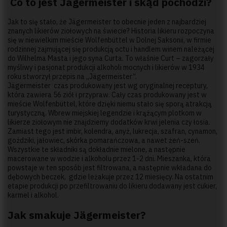
Co to jest Jägermeister i skąd pochodzi?
Jak to się stało, że Jägermeister to obecnie jeden z najbardziej
znanych likierów ziołowych na świecie? Historia likieru rozpoczyna
się w niewielkim mieście Wolfenbüttel w Dolnej Saksonii, w firmie
rodzinnej zajmującej się produkcją octu i handlem winem należącej
do Wilhelma Masta i jego syna Curta. To właśnie Curt – zagorzały
myśliwy i pasjonat produkcji alkoholi mocnych i likierów w 1934
roku stworzył przepis na „Jägermeister”.
Jägermeister czas produkowany jest wg oryginalnej receptury,
która zawiera 56 ziół i przypraw. Cały czas produkowany jest w
mieście Wolfenbüttel, które dzięki niemu stało się sporą atrakcją
turystyczną. Wbrew miejskiej legendzie i krążącym plotkom w
likierze ziołowym nie znajdziemy dodatków krwi jelenia czy łosia.
Zamiast tego jest imbir, kolendra, anyż, lukrecja, szafran, cynamon,
goździki, jałowiec, skórka pomarańczowa, a nawet żeń-szeń.
Wszystkie te składniki są dokładnie mielone, a następnie
macerowane w wodzie i alkoholu przez 1-2 dni. Mieszanka, która
powstaje w ten sposób jest filtrowana, a następnie wkładana do
dębowych beczek, gdzie leżakuje przez 12 miesięcy. Na ostatnim
etapie produkcji po przefiltrowaniu do likieru dodawany jest cukier,
karmel i alkohol.
Jak smakuje Jägermeister?