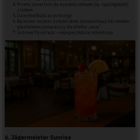
Przelej zawartość do wysokiej szklanki (np. typu highball)
z lodem.
Dolej Red Bulla aż po brzegi.
Na koniec możesz ozdobić drink ziarnami kawy lub cienkim
plasterkiem pomarańczy dla efektu „wow”.
Gotowe! Pij od razu – najlepiej dobrze schłodzony.
6. Jägermeister Sunrise