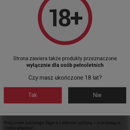
Dodaj lód i Jagermeister do szklanki typu highball.
Napełnij colą i udekoruj plasterkiem cytryny i truskawką.
Strona zawiera także produkty przeznaczone
wyłącznie dla osób pełnoletnich
Czy masz ukończone 18 lat?
Tak
Nie
4. Black Forest Mule
Połączenie ziołowego Jägera z imbirem i cytryną – orzeźwiające
i lekko pikantne!