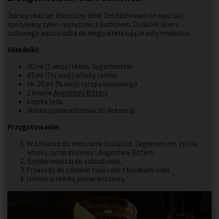
Jak się okazuje, klasyczny drink Old Fashioned nie musi być
spożywany tylko i wyłącznie z burbonem. Dodatek likieru
ziołowego wprowadza do niego interesujące nuty smakowe.
Składniki:
30 ml (1 uncja) likieru Jägermeister
45 ml (1½ uncji) whisky żytniej
ok. 20 ml (¾ uncji) syropu klonowego
2 krople
Angostury Bitters
kostka lodu
skórka pomarańczowa do dekoracji
Przygotowanie:
W szklance do mieszania dodaj lód, Jägermeister, żytnią
whisky, syrop klonowy i Angosturę Bitters.
Szybko mieszaj do schłodzenia.
Przecedź do szklanki typu rock z kostkami lodu.
Udekoruj skórką pomarańczową.