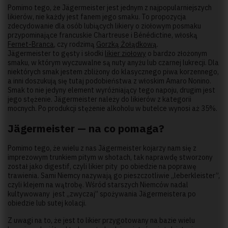
Pomimo tego, że Jägermeister jest jednym z najpopularniejszych
likierów, nie każdy jest fanem jego smaku. To propozycja
zdecydowanie dla osób lubiących likiery o ziołowym posmaku
przypominające francuskie Chartreuse i Bénédictine, włoską
Fernet-Branca
, czy rodzimą
Gorzką Żołądkową
.
Jägermeister to gęsty i słodki
likier ziołowy
o bardzo złożonym
smaku, w którym wyczuwalne są nuty anyżu lub czarnej lukrecji. Dla
niektórych smak jestem zbliżony do klasycznego piwa korzennego,
a inni doszukują się tutaj podobieństwa z włoskim Amaro Nonino.
Smak to nie jedyny element wyróżniający tego napoju, drugim jest
jego stężenie. Jägermeister należy do likierów z kategorii
mocnych. Po produkcji stężenie alkoholu w butelce wynosi aż 35%.
Jägermeister — na co pomaga?
Pomimo tego, że wielu z nas Jägermeister kojarzy nam się z
imprezowym trunkiem pitym w shotach, tak naprawdę stworzony
został jako digestif, czyli likier pity po obiedzie na poprawę
trawienia. Sami Niemcy nazywają go pieszczotliwie „leberkleister”,
czyli klejem na wątrobę. Wśród starszych Niemców nadal
kultywowany jest „zwyczaj” spożywania Jägermeistera po
obiedzie lub sutej kolacji.
Z uwagi na to, że jest to likier przygotowany na bazie wielu