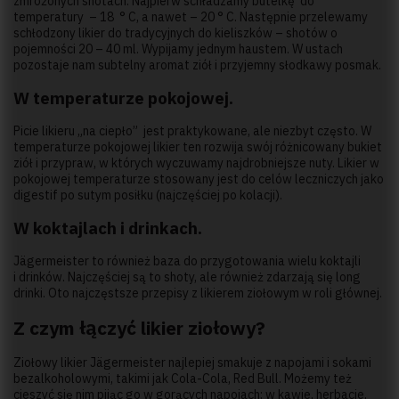
zmrożonych shotach. Najpierw schładzamy butelkę do
temperatury – 18 ° C, a nawet – 20 ° C. Następnie przelewamy
schłodzony likier do tradycyjnych do kieliszków – shotów o
pojemności 20 – 40 ml. Wypijamy jednym haustem. W ustach
pozostaje nam subtelny aromat ziół i przyjemny słodkawy posmak.
W temperaturze pokojowej.
Picie likieru „na ciepło” jest praktykowane, ale niezbyt często. W
temperaturze pokojowej likier ten rozwija swój różnicowany bukiet
ziół i przypraw, w których wyczuwamy najdrobniejsze nuty. Likier w
pokojowej temperaturze stosowany jest do celów leczniczych jako
digestif po sutym posiłku (najczęściej po kolacji).
W koktajlach i drinkach.
Jägermeister to również baza do przygotowania wielu koktajli
i drinków. Najczęściej są to shoty, ale również zdarzają się long
drinki. Oto najczęstsze przepisy z likierem ziołowym w roli głównej.
Z czym łączyć likier ziołowy?
Ziołowy likier Jägermeister najlepiej smakuje z napojami i sokami
bezalkoholowymi, takimi jak Cola-Cola, Red Bull. Możemy też
cieszyć się nim pijąc go w gorących napojach: w kawie, herbacie,