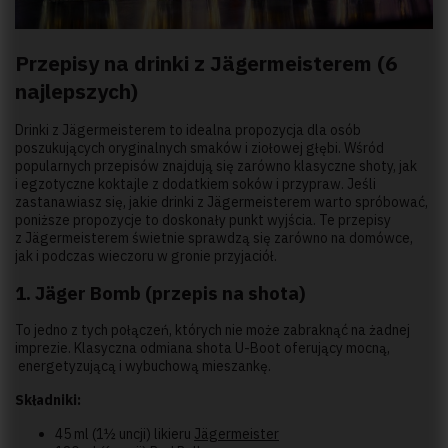
Przepisy na drinki z Jägermeisterem (6
najlepszych)
Drinki z Jägermeisterem to idealna propozycja dla osób
poszukujących oryginalnych smaków i ziołowej głębi. Wśród
popularnych przepisów znajdują się zarówno klasyczne shoty, jak
i egzotyczne koktajle z dodatkiem soków i przypraw. Jeśli
zastanawiasz się, jakie drinki z Jägermeisterem warto spróbować,
poniższe propozycje to doskonały punkt wyjścia. Te przepisy
z Jägermeisterem świetnie sprawdzą się zarówno na domówce,
jak i podczas wieczoru w gronie przyjaciół.
1. Jäger Bomb (przepis na shota)
To jedno z tych połączeń, których nie może zabraknąć na żadnej
imprezie. Klasyczna odmiana shota U-Boot oferujący mocną,
energetyzującą i wybuchową mieszankę.
Składniki:
45 ml (1½ uncji) likieru
Jägermeister