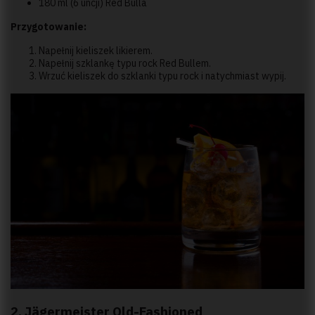
180 ml (6 uncji) Red Bulla
Przygotowanie:
Napełnij kieliszek likierem.
Napełnij szklankę typu rock Red Bullem.
Wrzuć kieliszek do szklanki typu rock i natychmiast wypij.
2. Jägermeister Old-Fashioned