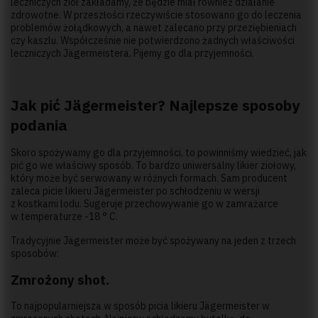
leczniczych ziół zakładamy, że będzie miał również działanie
zdrowotne. W przeszłości rzeczywiście stosowano go do leczenia
problemów żołądkowych, a nawet zalecano przy przeziębieniach
czy kaszlu. Współcześnie nie potwierdzono żadnych właściwości
leczniczych Jägermeistera. Pijemy go dla przyjemności.
Jak pić Jägermeister? Najlepsze sposoby
podania
Skoro spożywamy go dla przyjemności, to powinniśmy wiedzieć, jak
pić go we właściwy sposób. To bardzo uniwersalny likier ziołowy,
który może być serwowany w różnych formach. Sam producent
zaleca picie likieru Jägermeister po schłodzeniu w wersji
z kostkami lodu. Sugeruje przechowywanie go w zamrażarce
w temperaturze -18 ° C.
Tradycyjnie Jägermeister może być spożywany na jeden z trzech
sposobów:
Zmrożony shot.
To najpopularniejsza w sposób picia likieru Jägermeister w