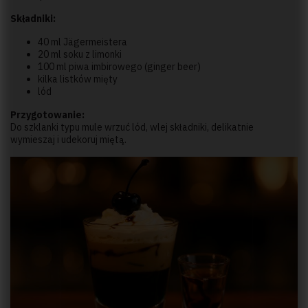
Składniki:
40 ml Jägermeistera
20 ml soku z limonki
100 ml piwa imbirowego (ginger beer)
kilka listków mięty
lód
Przygotowanie:
Do szklanki typu mule wrzuć lód, wlej składniki, delikatnie
wymieszaj i udekoruj miętą.