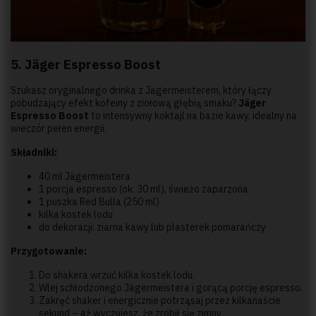
5. Jäger Espresso Boost
Szukasz oryginalnego drinka z Jägermeisterem, który łączy
pobudzający efekt kofeiny z ziołową głębią smaku?
Jäger
Espresso Boost
to intensywny koktajl na bazie kawy, idealny na
wieczór pełen energii.
Składniki:
40 ml Jägermeistera
1 porcja espresso (ok. 30 ml), świeżo zaparzona
1 puszka Red Bulla (250 ml)
kilka kostek lodu
do dekoracji: ziarna kawy lub plasterek pomarańczy
Przygotowanie:
Do shakera wrzuć kilka kostek lodu.
Wlej schłodzonego Jägermeistera i gorącą porcję espresso.
Zakręć shaker i energicznie potrząsaj przez kilkanaście
sekund – aż wyczujesz, że zrobił się zimny.