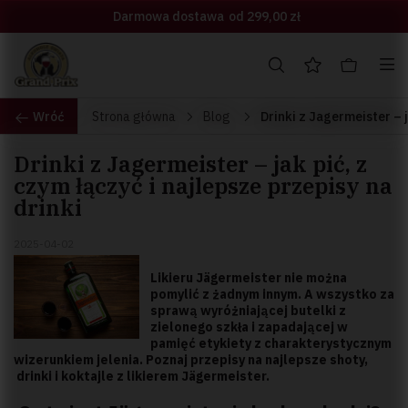
Darmowa dostawa
od 299,00 zł
Wróć
Strona główna
Blog
Drinki z Jagermeister – j
Drinki z Jagermeister – jak pić, z
czym łączyć i najlepsze przepisy na
drinki
2025-04-02
Likieru Jägermeister nie można
pomylić z żadnym innym. A wszystko za
sprawą wyróżniającej butelki z
zielonego szkła i zapadającej w
pamięć etykiety z charakterystycznym
wizerunkiem jelenia. Poznaj przepisy na najlepsze shoty,
drinki i koktajle z likierem Jägermeister.