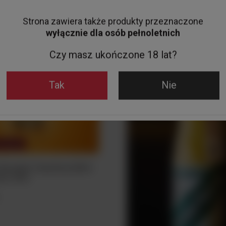
Strona zawiera także produkty przeznaczone
wyłącznie dla osób pełnoletnich
Czy masz ukończone 18 lat?
Tak
Nie
TSELLER
r Absacker Haselnusslikör
iter 20%