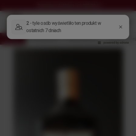
Darmowa dostawa
od 299,00 zł
Wróć
Strona główna
Alkohole Świata
Alkohol na prez