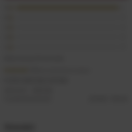
5
1
4
0
3
0
2
0
1
0
Kliknij ocenę aby filtrować opinie
5/5
Opinia niepotwierdzona zakupem
PYSZNY! SUPER CENA I DOSTAWA.
2023-05-29
KAROLINA
Czy opinia była pomocna?
Tak
0
Nie
0
Nowości