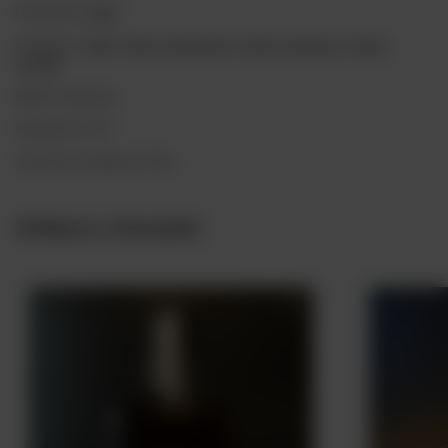
Producent:
Zanin
Kategorie:
Likier
,
Likiery migdałowe
,
Likiery smakowe
,
Likiery
włoskie
Bukiet smakowy:
Pojemność: 0,7l
Zawartość alkoholu: 25%
Zobacz również