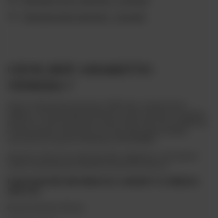
Ubezpieczenie płatności - sprawdź
CZYM JEST
AMARETTO
VENEZIA ?
Zanin to destylarnia powstała w 1895 roku, w małej wiosce
Zugliano. Jej założycielem był Bortolo Zanin. Obecnie zarządzana
jest przez czwarte pokolenie rodziny. W portfolio firmy znajdziemy
również grappę, brandy, giny oraz rumy. Wszystkie produkty
tworzone są w oparciu o dyrektywy ISO/IFS/BRC.
Amaretto Venezia do doskonały likier migdałowy z nutą kakao i
wanilii. Doskonały jako dodatek do kawy lub deserów.
PODSTAWOWE INFORMACJE O AMARETTO VENEZIA
25% 0,7L
Kraj pochodzenia: Włochy