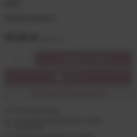
0,7L
Dodaj do ulubionych
59,00 zł
brutto
/
szt.
Dodaj do koszyka
1
Powiadom mnie o dostępności produktu
Produkt niedostępny
Ten produkt nie jest dostępny w sklepie
stacjonarnym
Wygodne formy płatności - sprawdź