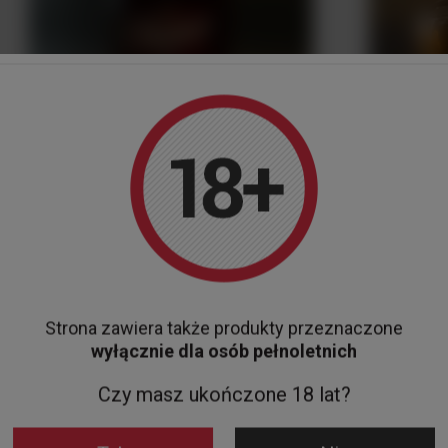
NASZ BES
LIKIER AMARETTO ROMANZA 20% 0.7L
Mini LIKI
59,00 zł
50ML
19,00 zł
Strona zawiera także produkty przeznaczone
Do koszyka
wyłącznie dla osób pełnoletnich
Czy masz ukończone 18 lat?