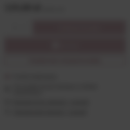
119,00 zł
brutto
/
szt.
Dodaj do koszyka
1
Powiadom mnie o dostępności produktu
Produkt niedostępny
Ten produkt nie jest dostępny w sklepie
stacjonarnym
Wygodne formy płatności - sprawdź
Ubezpieczenie płatności - sprawdź