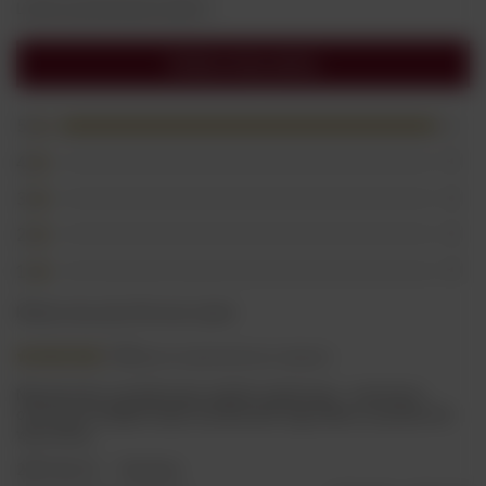
Liczba wystawionych opinii: 1
Dodaj swoją opinię
5
1
4
0
3
0
2
0
1
0
Kliknij ocenę aby filtrować opinie
5/5
Opinia niepotwierdzona zakupem
Niesamowity, wyrafinowany, pięknie opakowany - wytrawny i
owocowy no bajka! Dzięki za pokazanie tego likieru, na pewno do
was wrócę.
2023-06-21
Krystyna