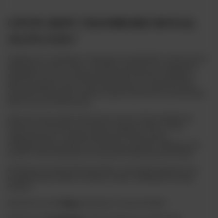
CZYM JEST CHAMBORD ROYAL
16,5% 0,5L?
Chambord to wyśmienity, tradycyjny francuski likier wytwarzany w
unikalnym procesie, który w naturalny sposób łączy wyjątkowe
składniki tworząc wyszukaną mieszankę. Pierwsze wzmianki o
likierze pojawiły się już w XVII wieku, kiedy to Ludwik XIV miał
odwiedzić Chateau de Chambord, gdzie spróbował wyśmienitego
likieru na bazie dzikich jeżyn.
Likier jest połączeniem dojrzałych owoców, które poddaje się
infuzji oraz tłoczeniu przez ponad 7 tygodni. Tylko to może
zagwarantować, że najwyższej jakości maliny, jeżyny,
madagaskarska wanilia oraz korzenne przyprawy oddadzą cały
aromat i smak. Następnie do mieszanki dodawany jest koniak.
W efekcie powstaje doskonały likier o niezwykle bogatym oraz
kompleksowym smaku i aromacie. Znany i uwielbiany na całym
Świecie.
Sprawdź też inne
likiery
dostępne w naszym sklepie.