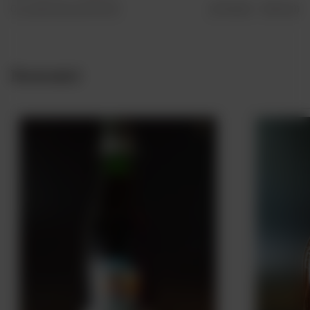
Czy opinia była pomocna?
Tak
0
Nie
0
Nowości