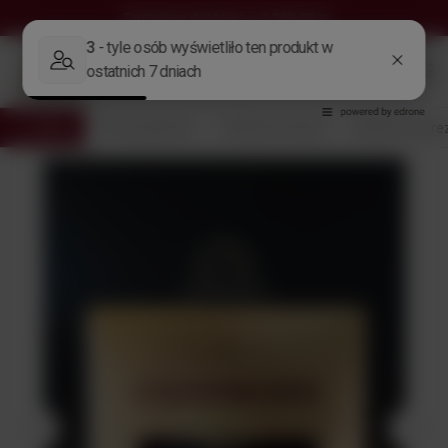
Darmowa dostawa
od 299,00 zł
Wróć
Strona główna
Alkohole Świata
Alkohol na prez