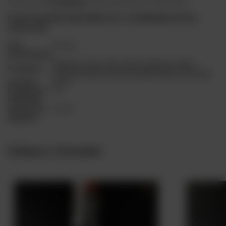
Polub nas na
Facebooku
, by być na bieżąco z nowościami.
PODSTAWOWE INFORMACJE O CHAMBORD ROYAL
16,5% 0,5L
Kraj
Francja
pochodzenia
Alkohole mocne
Likier
Likiery smakowe
Likiery
Kategorie
jeżynowe
Likiery na bazie koniaku
Likiery owocowe
Aromaty
jeżyny
Pojemność
0.5
butelki (l)
Zawartość
16,5%
alkoholu
Zobacz również