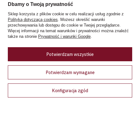
05-082 Stare Babice
Dbamy o Twoją prywatność
tel. +48 728 808 026
Sklep korzysta z plików cookie w celu realizacji usług zgodnie z
pn - sb: 10.00 - 19.00
Polityką dotyczącą cookies
. Możesz określić warunki
przechowywania lub dostępu do cookie w Twojej przeglądarce.
niedziele handlowe: 10:00 - 18.00
Więcej informacji na temat warunków i prywatności można znaleźć
także na stronie
Prywatność i warunki Google
.
Zobacz więcej
Potwierdzam wszystkie
Ceny w sklepie stacjonarnym mogą różnić się od cen internetowych
Potwierdzam wymagane
Konfiguracja zgód
Bądź na bieżąco!
Zapisz się na nasz newsletter i bądź pierwszym, który dowie
się o wyjątkowych promocjach, nowościach i ekskluzywnych
ofertach dostępnych tylko dla subskrybentów!