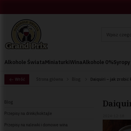
Alkohole Świata
Miniaturki
Wina
Alkohole 0%
Syropy
Wróć
Strona główna
Blog
Daiquiri – jak zrobi
Daiqui
Blog
Przepisy na drinki/koktajle
2024-12-18
Przepisy na nalewki i domowe wina