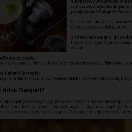
alkoholowy wszystkich odpocz
cytrusowy z wyczuwalnym rum
przygotować Daiquiri? Prezent
Szukasz idealnego przepisu na Da
dopasujesz do swoich gustów.
1.
Klasyczne Daiquiri (przepis)
Prostota w najlepszym wydaniu: bia
zawodzi.
pa Doble (przepis)
 inspirowana ulubionym drinkiem Ernesta Hemingwaya. Mniej cukru, więce
 Daiquiri (przepis)
a na letnie wieczory. Połączenie słodkich truskawek i klasycznej bazy 
 drink Daiquiri?
alnej Daiquiri jest napojem cytrynowo-rumowym z dodatkiem syropu cukr
edł wiele modyfikacji. A swoją wersję Daiquiri znaną pod nazwą Papa D
pis, który w swoim pamiętniku zapisał Cox zawierał sok z cytryn lub też z 