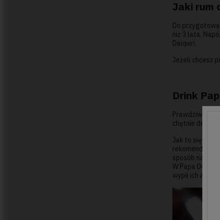
Jaki rum 
Do przygotowani
niż 3 lata. Nap
Daiquiri.
Jeżeli chcesz p
Drink Pap
Prawdziwym fane
chętnie delekto
Jak to się stał
rekomendowane t
sposób narodzi
W Papa Doble us
wypił ich aż 16