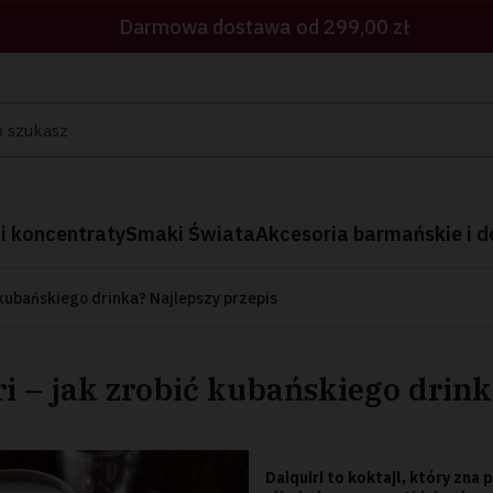
Darmowa dostawa
od 299,00 zł
 i koncentraty
Smaki Świata
Akcesoria barmańskie i d
ć kubańskiego drinka? Najlepszy przepis
ri – jak zrobić kubańskiego drink
Daiquiri to koktajl, który zna