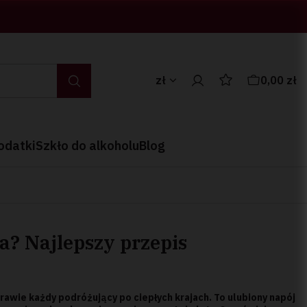
0,00 zł
zł
odatki
Szkło do alkoholu
Blog
a? Najlepszy przepis
 prawie każdy podróżujący po ciepłych krajach. To ulubiony napój