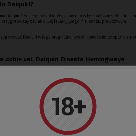
do Daiquiri?
a Daiquiri będzie pasował każdy jasny rum w hiszpańskim stylu. Drink p
ój przygotowany z rumu dużej leżakującego, nie jest już prawdziwym
rzygotować Daiquiri w jego oryginalnej wersji, koniecznie zaopatrz się w 
a doble vel. Daiquiri Ernesta Hemingwaya
m Daiquiri był autor noweli „Stary człowiek i morze”, czyli nie kto inn
wał się Daiquiri, ale od razu stworzył swoją własną wersję tego napoju.
o? Jak zwykle przypadkowo. Pewnego dnia na początku lat 30.XX wieku wst
am Daiquiri i wypił łyk. Po skosztowaniu poprosił o jeszcze jednego drin
ła się
Papa Doble
, czyli „Hemingway Daiquiri”.
unięto cukier i zastąpiono go sokiem grejpfrutowym i niewielką ilością
 z nich za jednym razem.