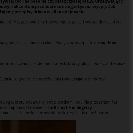
ywających na basenie czy piaszczystej plaży. Orzeźwiający,
owym akcentem przenosi nas na egzotyczną wyspę. Jak
ujemy przepisy drinka w kilku odsłonach.
iquiri? Przygotowaliśmy trzy wersje tego kultowego drinka, które
ły rum, sok z limonki i cukier. Klasyczny przepis, który nigdy nie
j intensywności – idealne dla tych, którzy lubią nieoczywiste smaki.
Daiquiri to gwarancja orzeźwienia i wakacyjnej atmosfery.
owego, który podawany jest z kostkami lodu. Na przestrzeni lat
oble skomponował również sam
Ernest Hemingway.
limonki, a także konieczny składnik, czyli biały rum Bacardi.