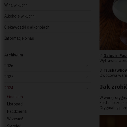
Wina w kuchni
Alkohole w kuchni
Ciekawostki o alkoholach
Informacje o nas
Archiwum
2.
Daiquiri Pa
Wytrawna wersja
2026
3.
Truskawkowe
Owocowa wariacj
2025
Jak zrobić
2024
Grudzień
W wersji orygin
koktajl przesz
Listopad
Oryginalny prze
Październik
Wrzesień
Sierpień