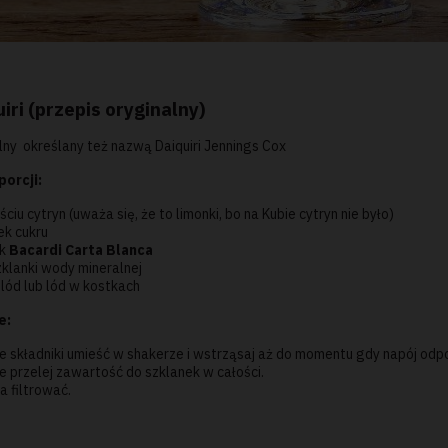
iri (przepis oryginalny)
lny określany też nazwą Daiquiri Jennings Cox
porcji:
ściu cytryn (uważa się, że to limonki, bo na Kubie cytryn nie było)
ek cukru
ek
Bacardi Carta Blanca
zklanki wody mineralnej
 lód lub lód w kostkach
e:
e składniki umieść w shakerze i wstrząsaj aż do momentu gdy napój odpo
e przelej zawartość do szklanek w całości.
a filtrować.