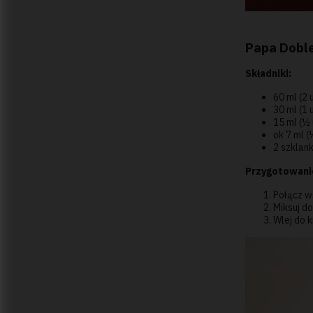
Papa Doble
Składniki:
60 ml (2 
30 ml (1 
15 ml (½
ok 7 ml (
2 szklan
Przygotowani
Połącz w
Miksuj do
Wlej do k