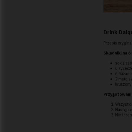
Drink Daiqu
Przepis orygina
Składniki na 6 
sok z sze
6 łyżecz
6 filiżan
2 małe s
kruszony
Przygotowani
Wszystki
Następni
Nie trzeb