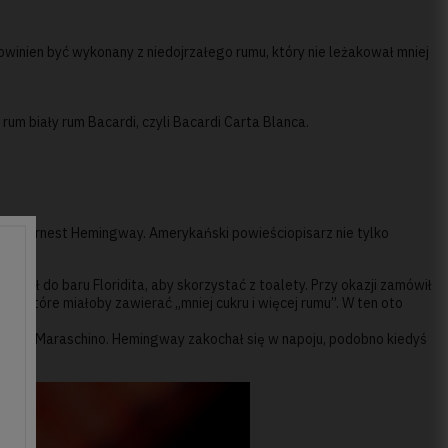
owinien być wykonany z niedojrzałego rumu, który nie leżakował mniej
rum biały rum Bacardi, czyli Bacardi Carta Blanca.
y tylko Ernest Hemingway. Amerykański powieściopisarz nie tylko
ąpił do baru Floridita, aby skorzystać z toalety. Przy okazji zamówił
ka, które miałoby zawierać „mniej cukru i więcej rumu”. W ten oto
 likieru Maraschino. Hemingway zakochał się w napoju, podobno kiedyś