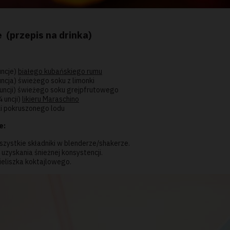
 (przepis na drinka)
uncje)
białego kubańskiego rumu
uncja) świeżego soku z limonki
 uncji) świeżego soku grejpfrutowego
¼ uncji)
likieru Maraschino
ki pokruszonego lodu
e:
szystkie składniki w blenderze/shakerze.
 uzyskania śnieżnej konsystencji.
ieliszka koktajlowego.