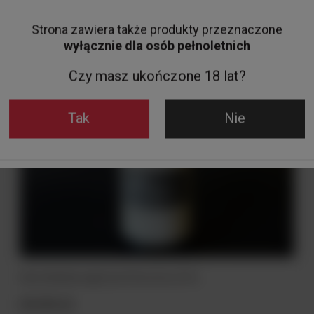
Strona zawiera także produkty przeznaczone
wyłącznie dla osób pełnoletnich
Czy masz ukończone 18 lat?
Tak
Nie
Wino Marlborough Sun Pinot Gris 0,75 L
69,90 zł