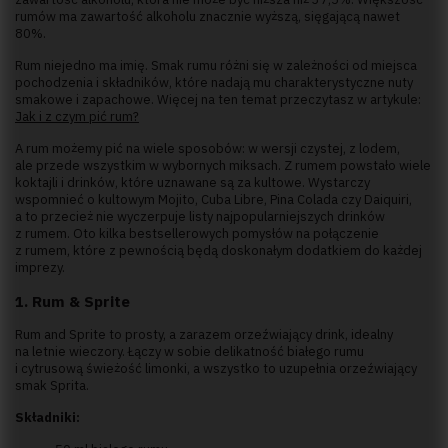
rumów ma zawartość alkoholu znacznie wyższą, sięgającą nawet
80%.
Rum niejedno ma imię. Smak rumu różni się w zależności od miejsca
pochodzenia i składników, które nadają mu charakterystyczne nuty
smakowe i zapachowe. Więcej na ten temat przeczytasz w artykule:
Jak i z czym pić rum?
A rum możemy pić na wiele sposobów: w wersji czystej, z lodem,
ale przede wszystkim w wybornych miksach. Z rumem powstało wiele
koktajli i drinków, które uznawane są za kultowe. Wystarczy
wspomnieć o kultowym Mojito, Cuba Libre, Pina Colada czy Daiquiri,
a to przecież nie wyczerpuje listy najpopularniejszych drinków
z rumem. Oto kilka bestsellerowych pomysłów na połączenie
z rumem, które z pewnością będą doskonałym dodatkiem do każdej
imprezy.
1. Rum & Sprite
Rum and Sprite to prosty, a zarazem orzeźwiający drink, idealny
na letnie wieczory. Łączy w sobie delikatność białego rumu
i cytrusową świeżość limonki, a wszystko to uzupełnia orzeźwiający
smak Sprita.
Składniki: