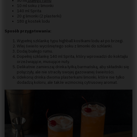
50 ml
białego rumu
10 ml soku z limonki
140 ml Sprita
20 g limonki (2 plasterki)
180 g kostek lodu
Sposób przygotowania:
Wypełnij szklankę typu highball kostkami lodu aż po brzegi.
Wlej świeżo wyciśniętego soku z limonki do szklanki.
Dodaj białego rumu.
Dopełnij szklankę 140 ml Sprita, który wprowadzi do koktajlu
orzeźwiające, musujące nuty.
Delikatnie zamieszaj drinka łyżką barmańską, aby składniki się
połączyły, ale nie straciły swojej gazowanej świeżości.
Udekoruj drinka dwoma plasterkami limonki, które nie tylko
dodadzą koloru, ale także wzmocnią cytrusowy aromat.