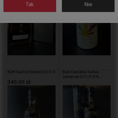
Tak
Nie
RUM Santos Dumont XO 0,7l
Rum Cannabis Sativa
Jamaican 0,7 l 37,5%.
349,00 zł
169,00 zł