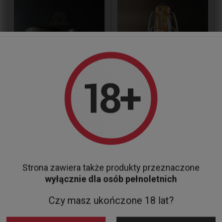
Strona zawiera także produkty przeznaczone
RUM BOTUCAL RESERVA
RUM STROH JAGERTEE
wyłącznie dla osób pełnoletnich
EXCLUSIVA 40% 0,7L
40% 0.5L
239,00 zł
79,00 zł
Czy masz ukończone 18 lat?