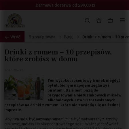
Darmowa dostawa
od 299,00 zł
Wróć
Strona główna
Blog
Drinki z rumem – 10 prz
Drinki z rumem – 10 przepisów,
które zrobisz w domu
2024-06-28
Ten wysokoprocentowy trunek niegdyś
był ulubionym napojem żeglarzy i
piratami. Dziś jest bazą do
przygotowania nietuzinkowych miksów
alkoholowych. Oto 10 sprawdzonych
przepisów na drinki z rumem, które nie zawiodą Cię na żadnej
imprezie.
Aby rum mógł być nazwany rumem, musi być wytwarzany z trzciny
cukrowej, melasy lub skoncentrowanego soku. Ważna jest również
zawartość alkoholu, która nie może być niższa niż 37,5%. Większość